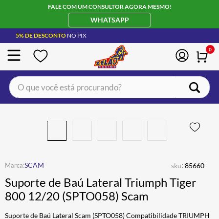
FALE COM UM CONSULTOR AGORA MESMO!
WHATSAPP
5% DE DESCONTO
NO PIX
0
O que você está procurando?
TERMOS MAIS BUSCADOS
CAPACETE LS2
1
º
BOTA
2
º
JAQUETA
3
º
:
SCAM
sku
85660
ÓCULOS SOLAR
4
º
Suporte de Baú Lateral Triumph Tiger
LUVA
5
º
800 12/20 (SPTO058) Scam
BAU
6
º
Suporte de Baú Lateral Scam (SPTO058) Compatibilidade TRIUMPH