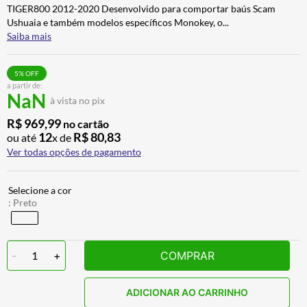
TIGER800 2012-2020 Desenvolvido para comportar baús Scam
CALÇA
7
º
Ushuaia e também modelos específicos Monokey, o
...
ALPINESTAR
8
º
Saiba mais
AIROH
9
º
5
% OFF
BOTAS
10
º
a partir de:
NaN
à vista no pix
R$
969
,
99
no cartão
12
R$
80
,
83
ou até
x de
Ver todas opções de pagamento
:
Preto
-
1
+
COMPRAR
ADICIONAR AO CARRINHO