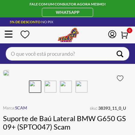
FALE COM UM CONSULTOR AGORA MESMO!
WHATSAPP
5% DE DESCONTO
NO PIX
0
O que você está procurando?
TERMOS MAIS BUSCADOS
CAPACETE LS2
1
º
BOTA
2
º
JAQUETA
3
º
ÓCULOS SOLAR
:
4
º
SCAM
sku
38393_11_0_U
Suporte de Baú Lateral BMW G650 GS
LUVA
5
º
09+ (SPTO047) Scam
BAU
6
º