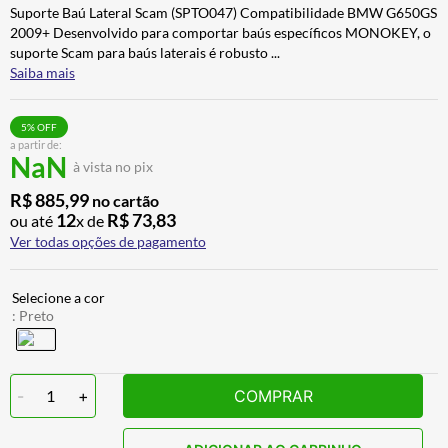
Suporte Baú Lateral Scam (SPTO047) Compatibilidade BMW G650GS
CALÇA
7
º
2009+ Desenvolvido para comportar baús específicos MONOKEY, o
ALPINESTAR
8
º
suporte Scam para baús laterais é robusto
...
Saiba mais
AIROH
9
º
BOTAS
10
º
5
% OFF
a partir de:
NaN
à vista no pix
R$
885
,
99
no cartão
12
R$
73
,
83
ou até
x de
Ver todas opções de pagamento
:
Preto
-
1
+
COMPRAR