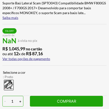
Suporte Baú Lateral Scam (SPTO043) Compatibilidade BMW F800GS
CALÇA
7
º
2008+ / F700GS 2017+ Desenvolvido para comportar baús
ALPINESTAR
8
º
específicos MONOKEY, o suporte Scam para baús late
...
Saiba mais
AIROH
9
º
BOTAS
10
º
5
% OFF
a partir de:
NaN
à vista no pix
R$
1
.
045
,
99
no cartão
12
R$
87
,
16
ou até
x de
Ver todas opções de pagamento
:
Preto
-
1
+
COMPRAR