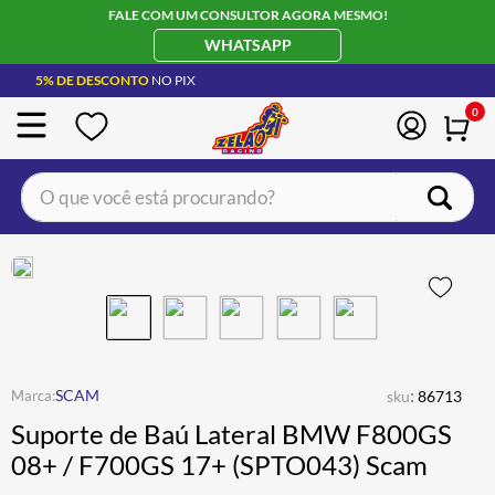
FALE COM UM CONSULTOR AGORA MESMO!
WHATSAPP
5% DE DESCONTO
NO PIX
0
O que você está procurando?
TERMOS MAIS BUSCADOS
CAPACETE LS2
1
º
BOTA
2
º
JAQUETA
3
º
ÓCULOS SOLAR
:
4
º
SCAM
sku
86713
Suporte de Baú Lateral BMW F800GS
LUVA
5
º
08+ / F700GS 17+ (SPTO043) Scam
BAU
6
º