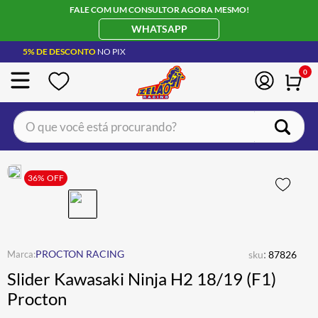
FALE COM UM CONSULTOR AGORA MESMO!
WHATSAPP
5% DE DESCONTO
NO PIX
0
O que você está procurando?
TERMOS MAIS BUSCADOS
CAPACETE LS2
36%
OFF
1
º
BOTA
2
º
JAQUETA
3
º
ÓCULOS SOLAR
:
4
º
PROCTON RACING
sku
87826
Slider Kawasaki Ninja H2 18/19 (F1)
LUVA
5
º
Procton
BAU
6
º