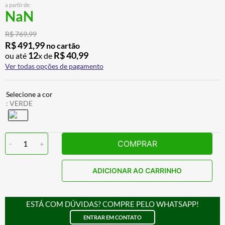
a partir de:
ALPINESTAR
7
º
NaN
AIROH
8
º
R$
769
,
99
CALÇA
9
º
R$
491
,
99
no cartão
12
R$
40
,
99
ou até
x de
BOTAS
10
º
Ver todas opções de pagamento
:
VERDE
-
1
+
COMPRAR
ADICIONAR AO CARRINHO
ESTÁ COM DÚVIDAS? COMPRE PELO WHATSAPP!
ENTRAR EM CONTATO