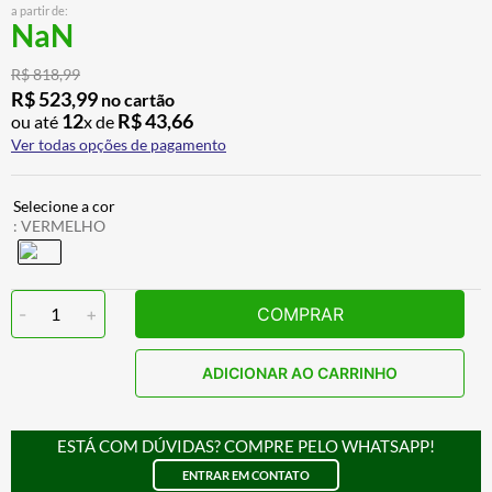
a partir de:
ALPINESTAR
7
º
NaN
AIROH
8
º
R$
818
,
99
CALÇA
9
º
R$
523
,
99
no cartão
12
R$
43
,
66
ou até
x de
BOTAS
10
º
Ver todas opções de pagamento
:
VERMELHO
-
1
+
COMPRAR
ADICIONAR AO CARRINHO
ESTÁ COM DÚVIDAS? COMPRE PELO WHATSAPP!
ENTRAR EM CONTATO