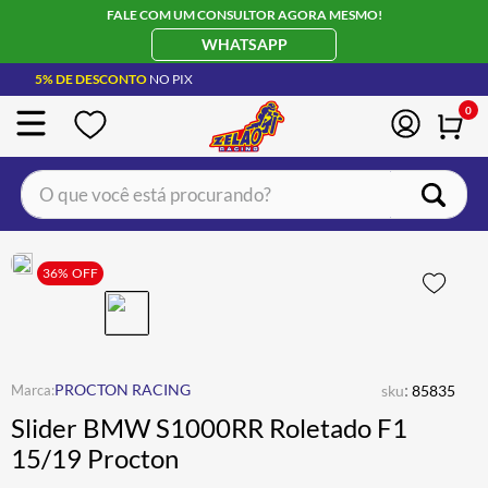
FALE COM UM CONSULTOR AGORA MESMO!
WHATSAPP
5% DE DESCONTO
NO PIX
0
O que você está procurando?
TERMOS MAIS BUSCADOS
CAPACETE LS2
36%
OFF
1
º
BOTA
2
º
JAQUETA
3
º
ÓCULOS SOLAR
:
4
º
PROCTON RACING
sku
85835
Slider BMW S1000RR Roletado F1
LUVA
5
º
15/19 Procton
BAU
6
º