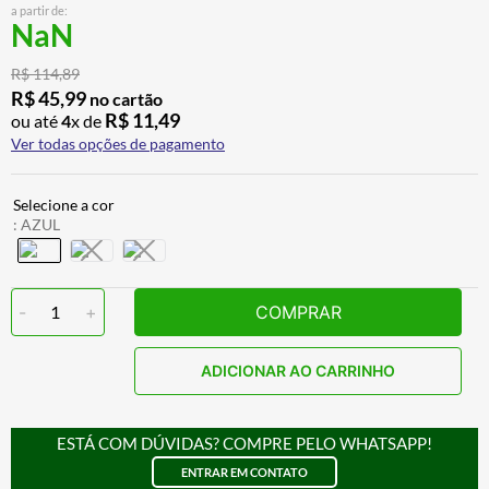
a partir de:
ALPINESTAR
7
º
NaN
AIROH
8
º
R$
114
,
89
CALÇA
9
º
R$
45
,
99
no cartão
R$
11
,
49
ou até
4
x de
BOTAS
10
º
Ver todas opções de pagamento
:
AZUL
-
1
+
COMPRAR
ADICIONAR AO CARRINHO
ESTÁ COM DÚVIDAS? COMPRE PELO WHATSAPP!
ENTRAR EM CONTATO