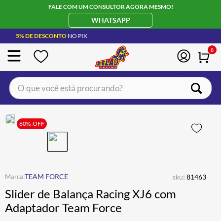
FALE COM UM CONSULTOR AGORA MESMO!
WHATSAPP
5% DE DESCONTO
NO PIX
0
O que você está procurando?
TERMOS MAIS BUSCADOS
CAPACETE LS2
60%
OFF
1
º
BOTA
2
º
JAQUETA
3
º
ÓCULOS SOLAR
:
4
º
TEAM FORCE
sku
81463
Slider de Balança Racing XJ6 com
LUVA
5
º
Adaptador Team Force
BAU
6
º