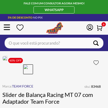
FALE COM UM CONSULTOR AGORA MESMO!
WHATSAPP
5% DE DESCONTO
NO PIX
0
O que você está procurando?
TERMOS MAIS BUSCADOS
CAPACETE LS2
60%
OFF
1
º
BOTA
2
º
JAQUETA
3
º
ÓCULOS SOLAR
:
4
º
TEAM FORCE
sku
83468
Slider de Balança Racing MT 07 com
LUVA
5
º
Adaptador Team Force
BAU
6
º