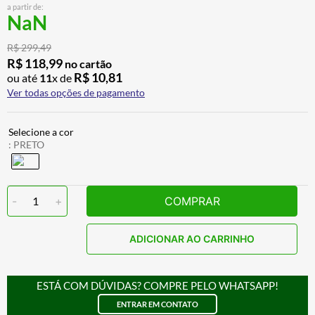
a partir de:
ALPINESTAR
7
º
NaN
AIROH
8
º
R$
299
,
49
CALÇA
9
º
R$
118
,
99
no cartão
R$
10
,
81
ou até
11
x de
BOTAS
10
º
Ver todas opções de pagamento
:
PRETO
-
1
+
COMPRAR
ADICIONAR AO CARRINHO
ESTÁ COM DÚVIDAS? COMPRE PELO WHATSAPP!
ENTRAR EM CONTATO