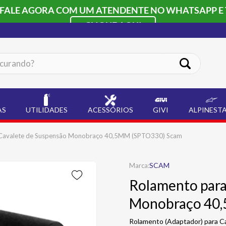
 FALE AGORA COM UM ATENDENTE NO WHATSAPP E 
CLIQUE AQUI
ando?
AS
UTILIDADES
ACESSÓRIOS
GIVI
ALPINEST
 Cavalete de Suspensão Monobraço 40,5MM (SPTO330) Scam
SCAM
Rolamento para
Monobraço 40
Rolamento (Adaptador) para 