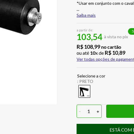
*Usar em conjunto com o cava
...
Saiba mais
a partir de:
5
103,54
à vista no pix
R$
108
,
99
no cartão
R$
10
,
89
ou até
10
x de
Ver todas opções de pagamen
:
PRETO
-
1
+
ESTÁ COM 