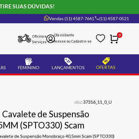
TIRE SUAS DÚVIDAS!
Vendas (11) 4587-7641
(11) 4587-0521
0
Oficina e
Serviços
OFERTAS
ARS
FEMININO
LANÇAMENTOS
:
sku
37316_11_0_U
 Cavalete de Suspensão
,5MM (SPTO330) Scam
Cavalete de Suspensão Monobraço 40,5mm Scam (SPTO330)