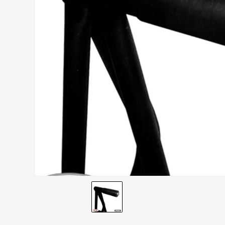
AIROH
9
º
BOTAS
10
º