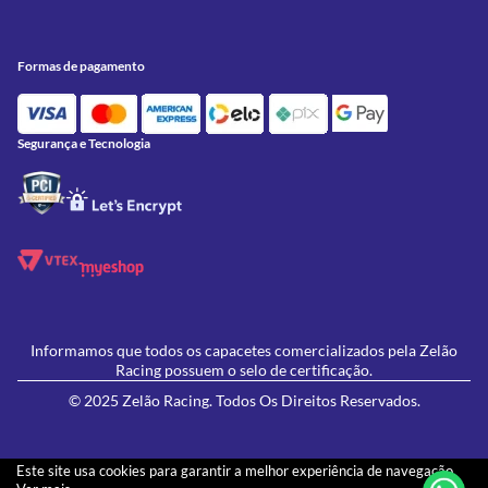
Meus Pedidos
Peças
Conheça a Zelão Racing
Trocas e Devoluções
Acessórios
Onde Estamos
Formas de Pagamento
Utilidades
Formas de pagamento
Contato
Política de Frete Grátis
GIVI
Blog
Política de Privacidade
Feminino
Oficina/Serviços
Política de Campanhas e promoções
Lançamentos
Segurança e Tecnologia
Ofertas
Informamos que todos os capacetes comercializados pela Zelão
Racing possuem o selo de certificação.
© 2025 Zelão Racing. Todos Os Direitos Reservados.
Este site usa cookies para garantir a melhor experiência de navegação.