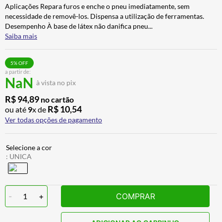
Aplicações Repara furos e enche o pneu imediatamente, sem
BAU
7
º
necessidade de removê-los. Dispensa a utilização de ferramentas.
CALÇA
8
º
Desempenho À base de látex não danifica pneu
...
Saiba mais
AIROH
9
º
BOTAS
10
º
5
% OFF
a partir de:
NaN
à vista no pix
R$
94
,
89
no cartão
R$
10
,
54
ou até
9
x de
Ver todas opções de pagamento
:
UNICA
-
1
+
COMPRAR