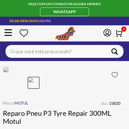
FALE COM UM CONSULTOR AGORA MESMO!
WHATSAPP
5% DE DESCONTO
NO PIX
0
O que você está procurando?
TERMOS MAIS BUSCADOS
CAPACETE LS2
1
º
BOTA
2
º
JAQUETA
3
º
ÓCULOS SOLAR
:
4
º
MOTUL
sku
15820
Reparo Pneu P3 Tyre Repair 300ML
LUVA
5
º
Motul
ALPINESTAR
6
º