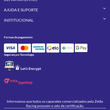
Capacetes
AJUDA E SUPORTE
Vestuários
Minha Conta
Pneus
INSTITUCIONAL
Meus Pedidos
Peças
Conheça a Zelão Racing
Trocas e Devoluções
Acessórios
Onde Estamos
Formas de Pagamento
Utilidades
Formas de pagamento
Contato
Política de Frete Grátis
GIVI
Blog
Política de Privacidade
Feminino
Oficina/Serviços
Política de Campanhas e promoções
Lançamentos
Segurança e Tecnologia
Ofertas
Informamos que todos os capacetes comercializados pela Zelão
Racing possuem o selo de certificação.