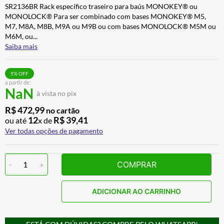
SR2136BR Rack específico traseiro para baús MONOKEY® ou
ALPINESTAR
7
º
MONOLOCK® Para ser combinado com bases MONOKEY® M5,
AIROH
8
º
M7, M8A, M8B, M9A ou M9B ou com bases MONOLOCK® M5M ou
M6M, ou
...
CALÇA
9
º
Saiba mais
BOTAS
10
º
5
% OFF
a partir de:
NaN
à vista no pix
R$
472
,
99
no cartão
12
R$
39
,
41
ou até
x de
Ver todas opções de pagamento
-
1
+
COMPRAR
ADICIONAR AO CARRINHO