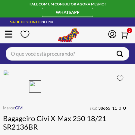
FALE COM UM CONSULTOR AGORA MESMO!
WHATSAPP
5% DE DESCONTO
NO PIX
0
O que você está procurando?
TERMOS MAIS BUSCADOS
CAPACETE LS2
1
º
BOTA
2
º
JAQUETA
3
º
ÓCULOS SOLAR
:
4
º
GIVI
sku
38665_11_0_U
Bagageiro Givi X-Max 250 18/21
LUVA
5
º
SR2136BR
BAU
6
º