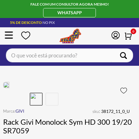
FALE COM UM CONSULTOR AGORA MESMO!
WHATSAPP
5% DE DESCONTO
NO PIX
0
O que você está procurando?
TERMOS MAIS BUSCADOS
CAPACETE LS2
1
º
BOTA
2
º
JAQUETA
3
º
ÓCULOS SOLAR
:
4
º
GIVI
sku
38172_11_0_U
Rack Givi Monolock Sym HD 300 19/20
LUVA
5
º
SR7059
BAU
6
º