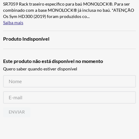
SR7059 Rack traseiro específico para baú MONOLOCK®. Para ser
ALPINESTAR
7
º
combinado com a base MONOLOCK® já inclusa no baú. *ATENÇÃO
AIROH
8
º
Os Sym HD300 (2019) foram produzidos co
...
Saiba mais
CALÇA
9
º
BOTAS
10
º
Produto Indisponível
Este produto não está disponível no momento
Quero saber quando estiver disponível
ENVIAR