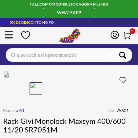
FALE COM UM CONSULTOR AGORA MESMO!
WHATSAPP
5% DE DESCONTO
NO PIX
0
O que você está procurando?
TERMOS MAIS BUSCADOS
CAPACETE LS2
1
º
BOTA
2
º
JAQUETA
3
º
ÓCULOS SOLAR
:
4
º
GIVI
sku
75601
Rack Givi Monolock Maxsym 400/600
LUVA
5
º
11/20 SR7051M
BAU
6
º