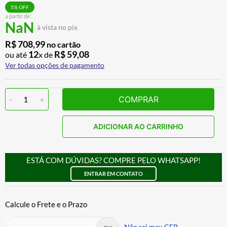
ALPINESTAR
7
º
5
% OFF
a partir de:
NaN
AIROH
8
º
à vista no pix
CALÇA
9
º
R$
708
,
99
no cartão
12
R$
59
,
08
ou até
x de
BOTAS
10
º
Ver todas opções de pagamento
-
1
+
COMPRAR
ADICIONAR AO CARRINHO
ESTÁ COM DÚVIDAS? COMPRE PELO WHATSAPP!
ENTRAR EM CONTATO
Não sei meu CEP