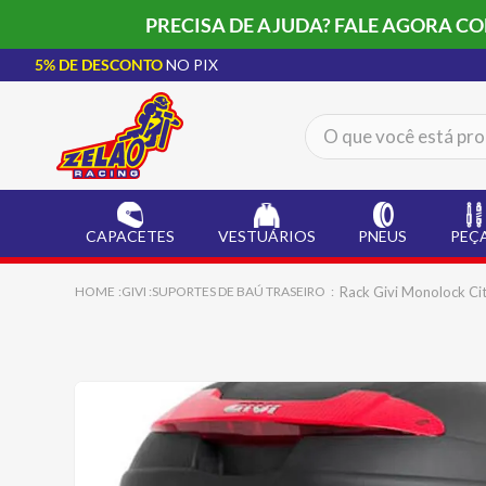
PRECISA DE AJUDA? FALE AGORA C
5% DE DESCONTO
NO PIX
O que você está procur
TERMOS MAIS BUSCADOS
CAPACETE LS2
1
º
CAPACETES
VESTUÁRIOS
PNEUS
PEÇ
BOTA
2
º
JAQUETA
3
º
Rack Givi Monolock C
GIVI
SUPORTES DE BAÚ TRASEIRO
ÓCULOS SOLAR
4
º
LUVA
5
º
BAU
6
º
CALÇA
7
º
ALPINESTAR
8
º