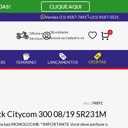
DAS!
CLIQUE AQUI
Vendas (11) 4587-7641
(11) 4587-0521
0
Oficina e
Serviços
OFERTAS
ARS
FEMININO
LANÇAMENTOS
:
sku
74891
ck Citycom 300 08/19 SR231M
 para baú MONOLOCK®. *IMPORTANTE Você deve perfurar o