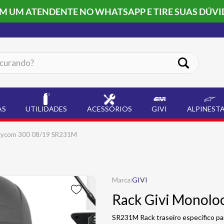
OM UM ATENDENTE NO WHATSAPP E TIRE SUAS DÚVI
ando?
AS
UTILIDADES
ACESSÓRIOS
GIVI
ALPINEST
itycom 300 08/19 SR231M
GIVI
Rack Givi Monolo
SR231M Rack traseiro específico