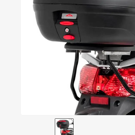
AIROH
9
º
BOTAS
10
º