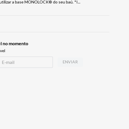
 utilizar a base MONOLOCK® do seu baú. *I
...
vel no momento
vel
ENVIAR