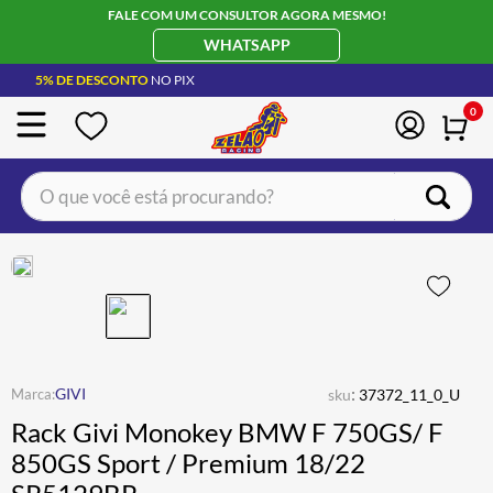
FALE COM UM CONSULTOR AGORA MESMO!
WHATSAPP
5% DE DESCONTO
NO PIX
0
O que você está procurando?
TERMOS MAIS BUSCADOS
CAPACETE LS2
1
º
BOTA
2
º
JAQUETA
3
º
ÓCULOS SOLAR
:
4
º
GIVI
sku
37372_11_0_U
Rack Givi Monokey BMW F 750GS/ F
LUVA
5
º
850GS Sport / Premium 18/22
BAU
6
º