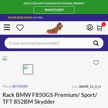
FALE COM UM CONSULTOR AGORA MESMO!
WHATSAPP
5% DE DESCONTO
NO PIX
0
O que você está procurando?
TERMOS MAIS BUSCADOS
CAPACETE LS2
1
º
BOTA
2
º
JAQUETA
3
º
ÓCULOS SOLAR
:
4
º
SKYDDER
sku
38698_11_0_U
Rack BMW F850GS Premium/ Sport/
LUVA
5
º
TFT 852BM Skydder
ALPINESTAR
6
º