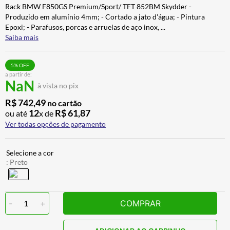
Rack BMW F850GS Premium/Sport/ TFT 852BM Skydder -
BAU
7
º
Produzido em alumínio 4mm; - Cortado a jato d'água; - Pintura
CALÇA
8
º
Epoxi; - Parafusos, porcas e arruelas de aço inox,
...
Saiba mais
AIROH
9
º
BOTAS
10
º
5
% OFF
a partir de:
NaN
à vista no pix
R$
742
,
49
no cartão
12
R$
61
,
87
ou até
x de
Ver todas opções de pagamento
:
Preto
-
1
+
COMPRAR