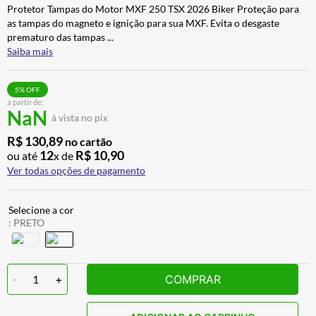
Protetor Tampas do Motor MXF 250 TSX 2026 Biker Proteção para
BAU
7
º
as tampas do magneto e ignição para sua MXF. Evita o desgaste
CALÇA
8
º
prematuro das tampas
...
Saiba mais
AIROH
9
º
BOTAS
10
º
5
% OFF
a partir de:
NaN
à vista no pix
R$
130
,
89
no cartão
12
R$
10
,
90
ou até
x de
Ver todas opções de pagamento
:
PRETO
-
1
+
COMPRAR