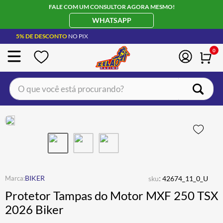
FALE COM UM CONSULTOR AGORA MESMO!
WHATSAPP
5% DE DESCONTO
NO PIX
0
O que você está procurando?
TERMOS MAIS BUSCADOS
CAPACETE LS2
1
º
BOTA
2
º
JAQUETA
3
º
ÓCULOS SOLAR
:
4
º
BIKER
sku
42674_11_0_U
Protetor Tampas do Motor MXF 250 TSX
LUVA
5
º
2026 Biker
ALPINESTAR
6
º