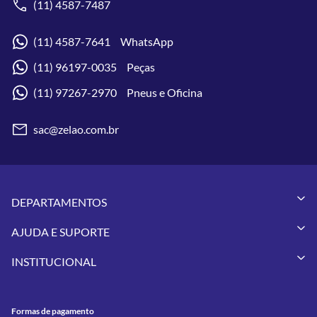
(11) 4587-7487
(11) 4587-7641 WhatsApp
(11) 96197-0035 Peças
(11) 97267-2970 Pneus e Oficina
sac@zelao.com.br
DEPARTAMENTOS
Capacetes
AJUDA E SUPORTE
Vestuários
Minha Conta
Pneus
INSTITUCIONAL
Meus Pedidos
Peças
Conheça a Zelão Racing
Trocas e Devoluções
Acessórios
Onde Estamos
Formas de Pagamento
Utilidades
Formas de pagamento
Contato