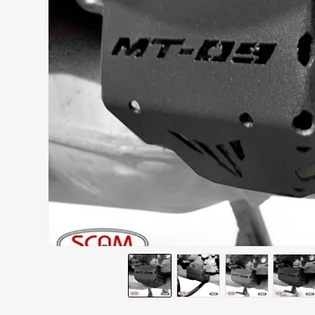
AIROH
9
º
BOTAS
10
º