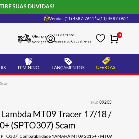
TIRE SUAS DÚVIDAS!
Vendas (11) 4587-7641
(11) 4587-0521
0
Oficina e
Serviços
OFERTAS
ARS
FEMININO
LANÇAMENTOS
 Scam
:
sku
89205
 Lambda MT09 Tracer 17/18 /
20+ (SPTO307) Scam
 (SPTO307) Compatibilidade YAMAHA MT09 2015+ / MT09