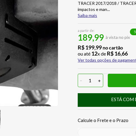
TRACER 2017/2018 / TRACER9
impactos e man
...
Saiba mais
a partir de:
5
189,99
à vista no pix
R$
199
,
99
no cartão
12
R$
16
,
66
ou até
x de
Ver todas opções de pagamen
-
1
+
ESTÁ COM 