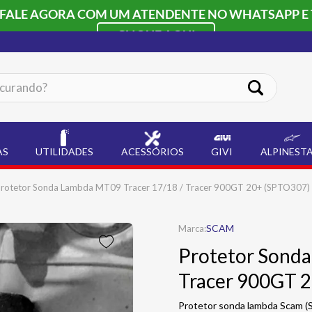
 FALE AGORA COM UM ATENDENTE NO WHATSAPP E 
CLIQUE AQUI
ando?
AS
UTILIDADES
ACESSÓRIOS
GIVI
ALPINEST
rotetor Sonda Lambda MT09 Tracer 17/18 / Tracer 900GT 20+ (SPTO307)
SCAM
Protetor Sonda
Tracer 900GT 
Protetor sonda lambda Scam