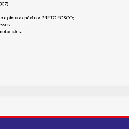
307):
são e pintura epóxi cor PRETO FOSCO;
essura;
 motocicleta;