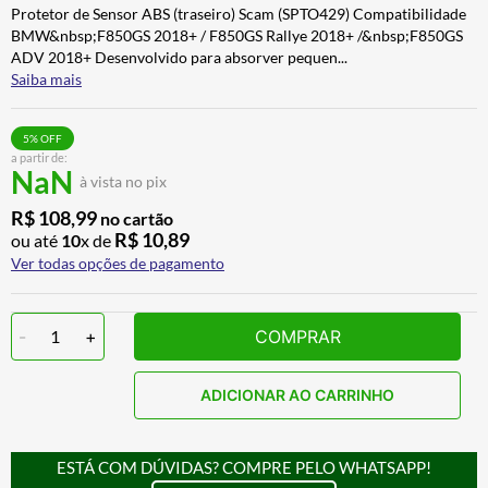
Protetor de Sensor ABS (traseiro) Scam (SPTO429) Compatibilidade
BAU
7
º
BMW&nbsp;F850GS 2018+ / F850GS Rallye 2018+ /&nbsp;F850GS
CALÇA
8
º
ADV 2018+ Desenvolvido para absorver pequen
...
Saiba mais
AIROH
9
º
BOTAS
10
º
5
% OFF
a partir de:
NaN
à vista no pix
R$
108
,
99
no cartão
R$
10
,
89
ou até
10
x de
Ver todas opções de pagamento
-
1
+
COMPRAR
ADICIONAR AO CARRINHO
ESTÁ COM DÚVIDAS? COMPRE PELO WHATSAPP!