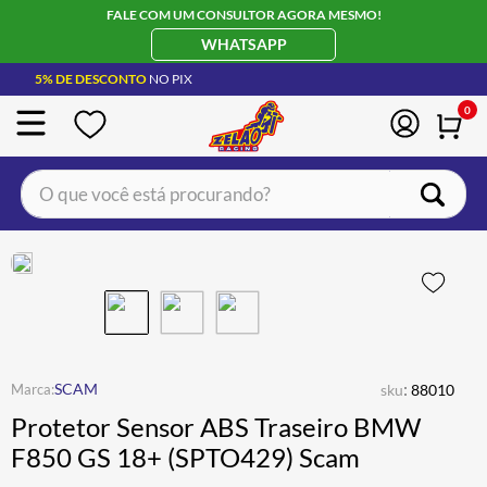
FALE COM UM CONSULTOR AGORA MESMO!
WHATSAPP
5% DE DESCONTO
NO PIX
0
O que você está procurando?
TERMOS MAIS BUSCADOS
CAPACETE LS2
1
º
BOTA
2
º
JAQUETA
3
º
ÓCULOS SOLAR
:
4
º
SCAM
sku
88010
Protetor Sensor ABS Traseiro BMW
LUVA
5
º
F850 GS 18+ (SPTO429) Scam
ALPINESTAR
6
º