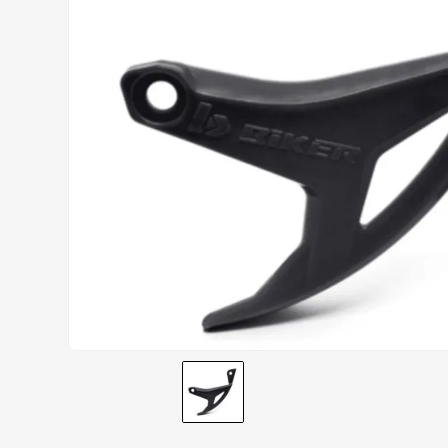
CALÇA
9
º
BOTAS
10
º