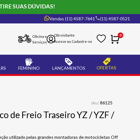
TIRE SUAS DÚVIDAS!
Vendas (11) 4587-7641
(11) 4587-0521
0
Oficina e
Serviços
OFERTAS
ARS
FEMININO
LANÇAMENTOS
:
sku
86125
co de Freio Traseiro YZ / YZF /
ção utilizado pelas grandes montadoras de motocicletas Off