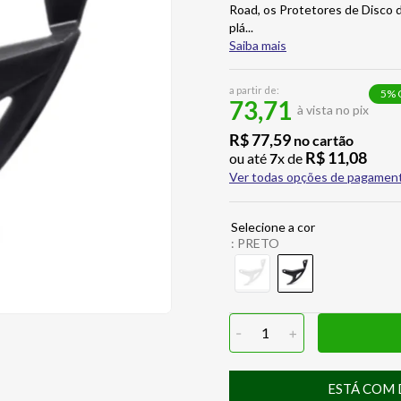
Road, os Protetores de Disco d
plá
...
Saiba mais
a partir de:
5
% 
73,71
à vista no pix
R$
77
,
59
no cartão
R$
11
,
08
ou até
7
x de
Ver todas opções de pagamen
:
PRETO
-
1
+
ESTÁ COM 