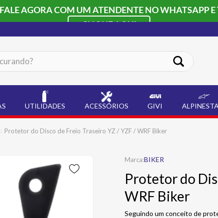
 FALE AGORA COM UM ATENDENTE NO WHATSAPP E 
CLIQUE AQUI
ando?
AS
UTILIDADES
ACESSÓRIOS
GIVI
ALPINEST
Protetor do Disco de Freio Traseiro YZ / YZF / WRF Biker
BIKER
Protetor do Dis
WRF Biker
Seguindo um conceito de prote