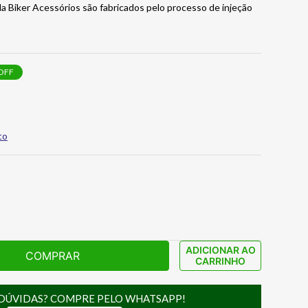
a Biker Acessórios são fabricados pelo processo de injeção
OFF
to
ADICIONAR AO
COMPRAR
CARRINHO
DÚVIDAS? COMPRE PELO WHATSAPP!