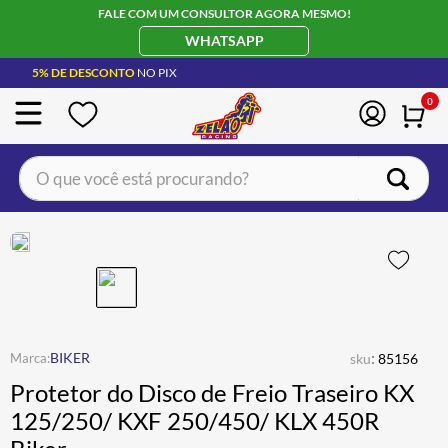
FALE COM UM CONSULTOR AGORA MESMO!
WHATSAPP
5% DE DESCONTO
NO PIX
0
O que você está procurando?
TERMOS MAIS BUSCADOS
CAPACETE LS2
1
º
BOTA
2
º
JAQUETA
3
º
ÓCULOS SOLAR
:
4
º
BIKER
sku
85156
Protetor do Disco de Freio Traseiro KX
LUVA
5
º
125/250/ KXF 250/450/ KLX 450R
BAU
6
º