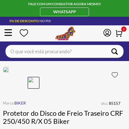
FALE COM UM CONSULTOR AGORA MESMO!
WHATSAPP
5% DE DESCONTO
NO PIX
0
O que você está procurando?
:
BIKER
sku
85157
Protetor do Disco de Freio Traseiro CRF
250/450 R/X 05 Biker