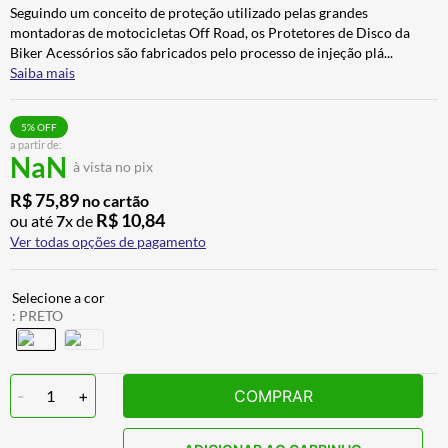
Seguindo um conceito de proteção utilizado pelas grandes
montadoras de motocicletas Off Road, os Protetores de Disco da
Biker Acessórios são fabricados pelo processo de injeção plá
...
Saiba mais
5
% OFF
a partir de:
NaN
à vista no pix
R$
75
,
89
no cartão
R$
10
,
84
ou até
7
x de
Ver todas opções de pagamento
:
PRETO
-
1
+
COMPRAR