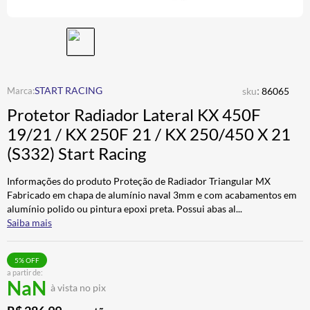
ALPINESTAR
7
º
CALÇA
8
º
BOTAS
9
º
AIROH
10
º
:
START RACING
sku
86065
Protetor Radiador Lateral KX 450F
19/21 / KX 250F 21 / KX 250/450 X 21
(S332) Start Racing
Informações do produto Proteção de Radiador Triangular MX
Fabricado em chapa de alumínio naval 3mm e com acabamentos em
alumínio polido ou pintura epoxi preta. Possui abas al
...
Saiba mais
5
% OFF
a partir de:
NaN
à vista no pix