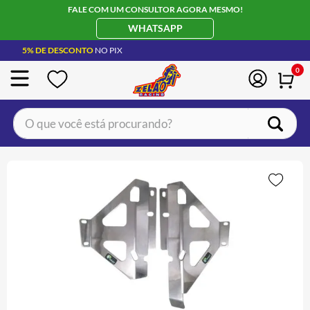
FALE COM UM CONSULTOR AGORA MESMO!
WHATSAPP
5% DE DESCONTO
NO PIX
0
O que você está procurando?
TERMOS MAIS BUSCADOS
CAPACETE LS2
1
º
JAQUETA
2
º
BOTA
3
º
ÓCULOS SOLAR
4
º
LUVA
5
º
BAU
6
º