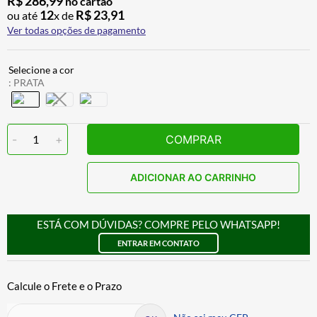
R$
286
,
99
no cartão
12
R$
23
,
91
ou até
x de
Ver todas opções de pagamento
:
PRATA
-
1
+
COMPRAR
ADICIONAR AO CARRINHO
ESTÁ COM DÚVIDAS? COMPRE PELO WHATSAPP!
ENTRAR EM CONTATO