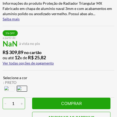
Informações do produto Proteção de Radiador Triangular MX
CALÇA
7
º
Fabricado em chapa de alumínio naval 3mm e com acabamentos em
ALPINESTAR
8
º
alumínio polido ou anodizado vermelho. Possui abas alo
...
Saiba mais
AIROH
9
º
BOTAS
10
º
5
% OFF
a partir de:
NaN
à vista no pix
R$
309
,
89
no cartão
12
R$
25
,
82
ou até
x de
Ver todas opções de pagamento
:
PRETO
-
1
+
COMPRAR