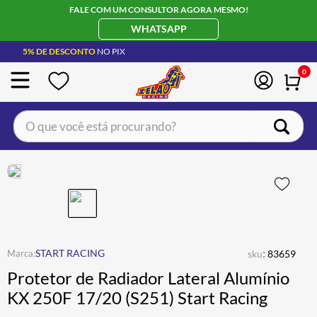
FALE COM UM CONSULTOR AGORA MESMO!
WHATSAPP
5% DE DESCONTO
NO PIX
0
O que você está procurando?
TERMOS MAIS BUSCADOS
CAPACETE LS2
1
º
BOTA
2
º
JAQUETA
3
º
ÓCULOS SOLAR
:
4
º
START RACING
sku
83659
Protetor de Radiador Lateral Alumínio
LUVA
5
º
KX 250F 17/20 (S251) Start Racing
BAU
6
º