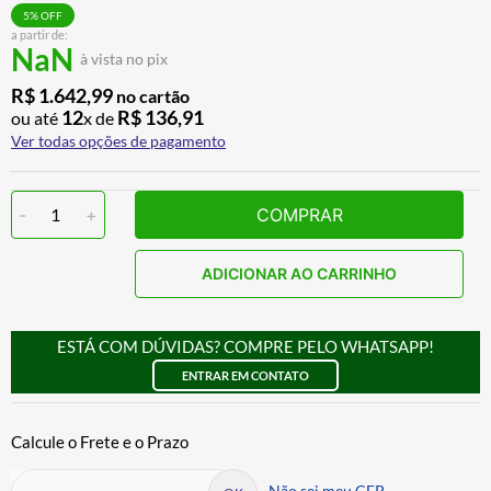
BAU
7
º
5
% OFF
a partir de:
NaN
CALÇA
8
º
à vista no pix
AIROH
9
º
R$
1
.
642
,
99
no cartão
12
R$
136
,
91
ou até
x de
BOTAS
10
º
Ver todas opções de pagamento
-
1
+
COMPRAR
ADICIONAR AO CARRINHO
ESTÁ COM DÚVIDAS? COMPRE PELO WHATSAPP!
ENTRAR EM CONTATO
Não sei meu CEP