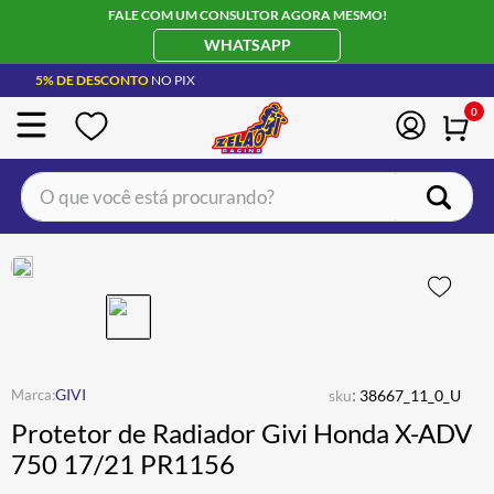
FALE COM UM CONSULTOR AGORA MESMO!
WHATSAPP
5% DE DESCONTO
NO PIX
0
O que você está procurando?
TERMOS MAIS BUSCADOS
CAPACETE LS2
1
º
BOTA
2
º
JAQUETA
3
º
ÓCULOS SOLAR
:
4
º
GIVI
sku
38667_11_0_U
Protetor de Radiador Givi Honda X-ADV
LUVA
5
º
750 17/21 PR1156
ALPINESTAR
6
º