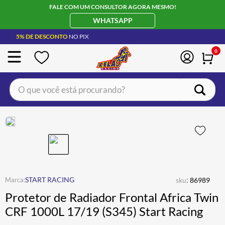
FALE COM UM CONSULTOR AGORA MESMO!
WHATSAPP
5% DE DESCONTO
NO PIX
0
O que você está procurando?
TERMOS MAIS BUSCADOS
CAPACETE LS2
1
º
BOTA
2
º
JAQUETA
3
º
ÓCULOS SOLAR
:
4
º
START RACING
sku
86989
Protetor de Radiador Frontal Africa Twin
LUVA
5
º
CRF 1000L 17/19 (S345) Start Racing
ALPINESTAR
6
º