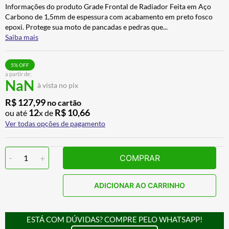
Informações do produto Grade Frontal de Radiador Feita em Aço
BAU
7
º
Carbono de 1,5mm de espessura com acabamento em preto fosco
CALÇA
8
º
epoxi. Protege sua moto de pancadas e pedras que
...
Saiba mais
AIROH
9
º
BOTAS
10
º
5
% OFF
a partir de:
NaN
à vista no pix
R$
127
,
99
no cartão
12
R$
10
,
66
ou até
x de
Ver todas opções de pagamento
-
1
+
COMPRAR
ADICIONAR AO CARRINHO
ESTÁ COM DÚVIDAS? COMPRE PELO WHATSAPP!