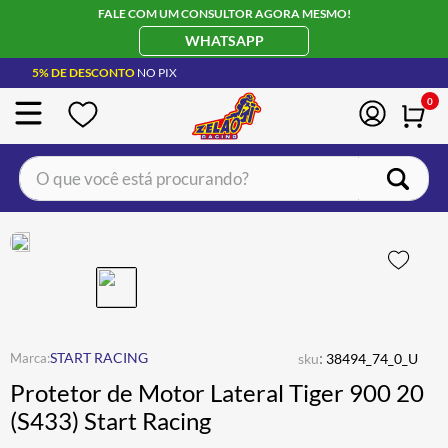
FALE COM UM CONSULTOR AGORA MESMO!
WHATSAPP
5% DE DESCONTO
NO PIX
0
O que você está procurando?
TERMOS MAIS BUSCADOS
CAPACETE LS2
1
º
BOTA
2
º
JAQUETA
3
º
ÓCULOS SOLAR
:
4
º
START RACING
sku
38494_74_0_U
Protetor de Motor Lateral Tiger 900 20
LUVA
5
º
(S433) Start Racing
BAU
6
º