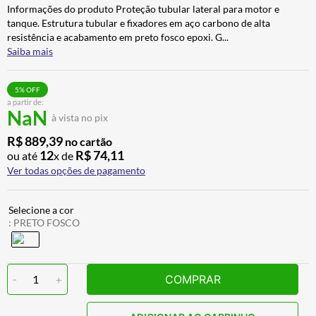
Informações do produto Proteção tubular lateral para motor e
ALPINESTAR
7
º
tanque. Estrutura tubular e fixadores em aço carbono de alta
AIROH
8
º
resistência e acabamento em preto fosco epoxi. G
...
Saiba mais
CALÇA
9
º
BOTAS
10
º
5
% OFF
a partir de:
NaN
à vista no pix
R$
889
,
39
no cartão
12
R$
74
,
11
ou até
x de
Ver todas opções de pagamento
:
PRETO FOSCO
-
1
+
COMPRAR