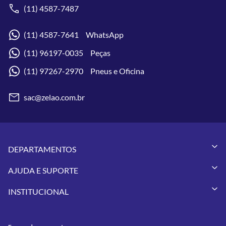
(11) 4587-7487
(11) 4587-7641 WhatsApp
(11) 96197-0035 Peças
(11) 97267-2970 Pneus e Oficina
sac@zelao.com.br
DEPARTAMENTOS
Capacetes
AJUDA E SUPORTE
Vestuários
Minha Conta
Pneus
INSTITUCIONAL
Meus Pedidos
Peças
Conheça a Zelão Racing
Trocas e Devoluções
Acessórios
Onde Estamos
Formas de Pagamento
Utilidades