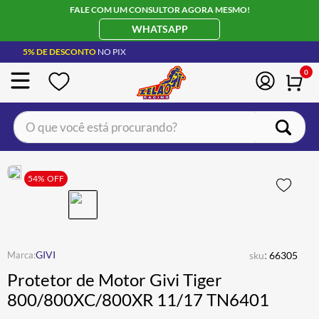
FALE COM UM CONSULTOR AGORA MESMO!
WHATSAPP
5% DE DESCONTO
NO PIX
0
O que você está procurando?
TERMOS MAIS BUSCADOS
CAPACETE LS2
54%
OFF
1
º
BOTA
2
º
JAQUETA
3
º
ÓCULOS SOLAR
:
4
º
GIVI
sku
66305
Protetor de Motor Givi Tiger
LUVA
5
º
800/800XC/800XR 11/17 TN6401
BAU
6
º