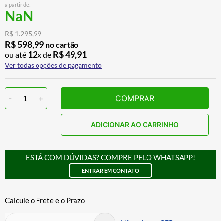
a partir de:
ALPINESTAR
7
º
NaN
AIROH
8
º
R$
1
.
295
,
99
CALÇA
9
º
R$
598
,
99
no cartão
12
R$
49
,
91
ou até
x de
BOTAS
10
º
Ver todas opções de pagamento
-
1
+
COMPRAR
ADICIONAR AO CARRINHO
ESTÁ COM DÚVIDAS? COMPRE PELO WHATSAPP!
ENTRAR EM CONTATO