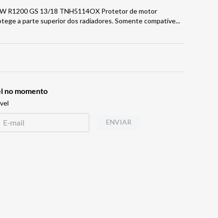
 BMW R1200 GS 13/18 TNH5114OX Protetor de motor
rotege a parte superior dos radiadores. Somente compatíve
...
vel no momento
vel
ENVIAR