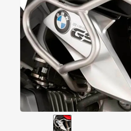
AIROH
9
º
BOTAS
10
º