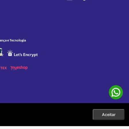
ança e Tecnologia
Aceitar
 as compras efetuadas no ato da sua exibição. Apenas aos pedidos
eço. |