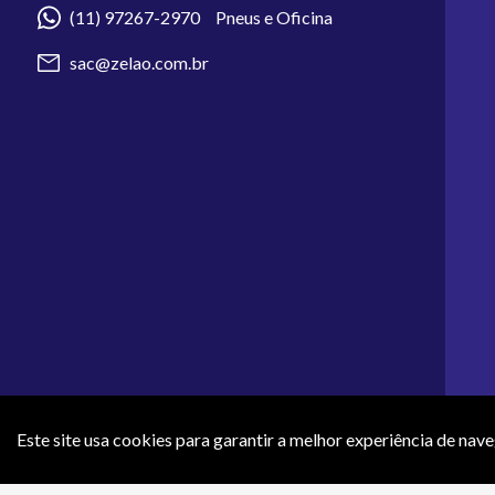
(11) 97267-2970 Pneus e Oficina
sac@zelao.com.br
Este site usa cookies para garantir a melhor experiência de nav
Os preços e condições de pagamento apresentados neste site não 
efeti