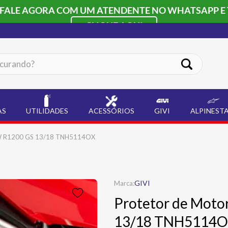
 FALE AGORA COM UM ATENDENTE NO WHATSAPP E 
CLIQUE AQUI
ando?
AS
UTILIDADES
ACESSÓRIOS
GIVI
ALPINEST
BMW R1200 GS 13/18 TNH5114OX
GIVI
Protetor de Moto
13/18 TNH5114