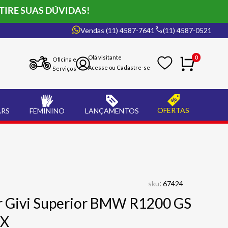
TIRE SUAS DÚVIDAS!
Vendas (11) 4587-7641
(11) 4587-0521
0
Oficina e
Serviços
OFERTAS
ARS
FEMININO
LANÇAMENTOS
:
sku
67424
r Givi Superior BMW R1200 GS
OX