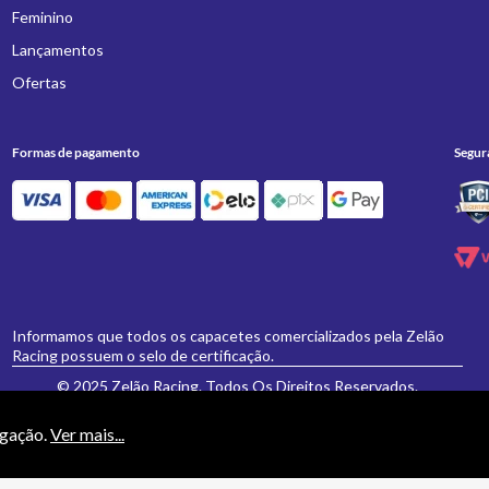
Feminino
Lançamentos
Ofertas
Formas de pagamento
Segur
Informamos que todos os capacetes comercializados pela Zelão
Racing possuem o selo de certificação.
© 2025 Zelão Racing. Todos Os Direitos Reservados.
egação.
Ver mais...
necessariamente valem para a loja física 'Zelão Racing', e somente são válidos para
vamente formulados e aceitos não se aplicarão eventuais alterações posteriores de pr