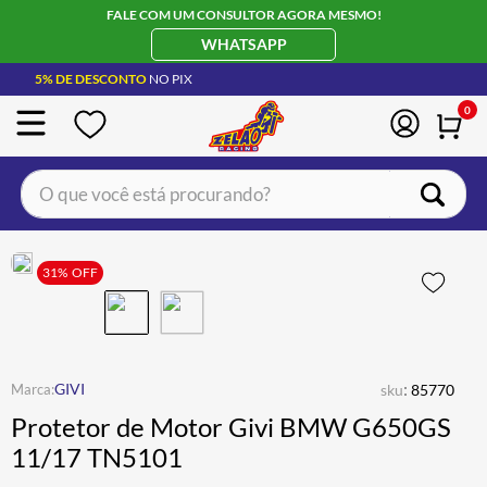
FALE COM UM CONSULTOR AGORA MESMO!
WHATSAPP
5% DE DESCONTO
NO PIX
0
O que você está procurando?
TERMOS MAIS BUSCADOS
CAPACETE LS2
31%
OFF
1
º
BOTA
2
º
JAQUETA
3
º
ÓCULOS SOLAR
:
4
º
GIVI
sku
85770
Protetor de Motor Givi BMW G650GS
LUVA
5
º
11/17 TN5101
BAU
6
º