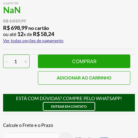
a partir de:
CALÇA
7
º
NaN
ALPINESTAR
8
º
R$
1
.
019
,
99
AIROH
9
º
R$
698
,
99
no cartão
12
R$
58
,
24
ou até
x de
BOTAS
10
º
Ver todas opções de pagamento
-
1
+
COMPRAR
ADICIONAR AO CARRINHO
ESTÁ COM DÚVIDAS? COMPRE PELO WHATSAPP!
ENTRAR EM CONTATO