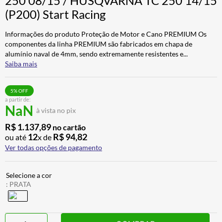
250 08/15 / HUSQVARNA TC 250 14/15
CALÇA
7
º
(P200) Start Racing
ALPINESTAR
8
º
Informações do produto Proteção de Motor e Cano PREMIUM Os
AIROH
9
º
componentes da linha PREMIUM são fabricados em chapa de
alumínio naval de 4mm, sendo extremamente resistentes e
...
BOTAS
10
º
Saiba mais
5
% OFF
a partir de:
NaN
à vista no pix
R$
1
.
137
,
89
no cartão
12
R$
94
,
82
ou até
x de
Ver todas opções de pagamento
:
PRATA