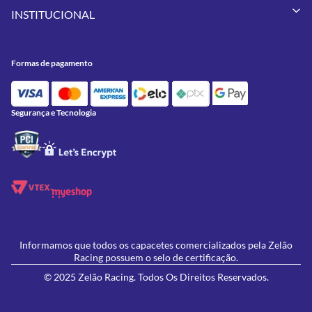
Minha Conta
Pneus
INSTITUCIONAL
Meus Pedidos
Peças
Conheça a Zelão Racing
Trocas e Devoluções
Acessórios
Onde Estamos
Formas de Pagamento
Utilidades
Formas de pagamento
Contato
Política de Frete Grátis
GIVI
Blog
Política de Privacidade
Feminino
Oficina/Serviços
Política de Campanhas e promoções
Lançamentos
Segurança e Tecnologia
Ofertas
Informamos que todos os capacetes comercializados pela Zelão
Racing possuem o selo de certificação.
© 2025 Zelão Racing. Todos Os Direitos Reservados.