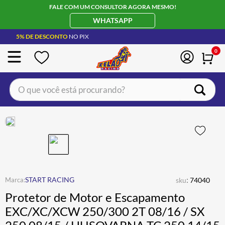
FALE COM UM CONSULTOR AGORA MESMO!
WHATSAPP
5% DE DESCONTO
NO PIX
0
O que você está procurando?
TERMOS MAIS BUSCADOS
CAPACETE LS2
1
º
BOTA
2
º
JAQUETA
3
º
ÓCULOS SOLAR
:
4
º
START RACING
sku
74040
Protetor de Motor e Escapamento
LUVA
5
º
EXC/XC/XCW 250/300 2T 08/16 / SX
BAU
6
º