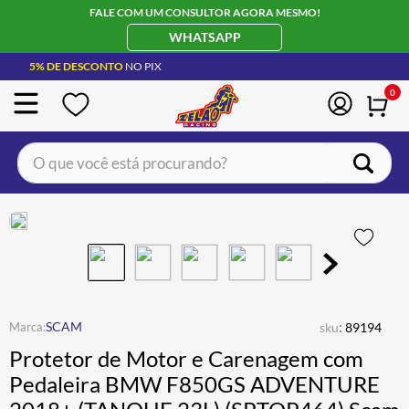
FALE COM UM CONSULTOR AGORA MESMO!
WHATSAPP
5% DE DESCONTO
NO PIX
0
O que você está procurando?
TERMOS MAIS BUSCADOS
CAPACETE LS2
1
º
BOTA
2
º
JAQUETA
3
º
ÓCULOS SOLAR
:
4
º
SCAM
sku
89194
Protetor de Motor e Carenagem com
LUVA
5
º
Pedaleira BMW F850GS ADVENTURE
BAU
6
º