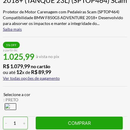
2018+ (TANQUE 23L) (SPTOP464) Scam
CALÇA
7
º
Protetor de Motor Carenagem com Pedaleiras Scam (SPTOP464)
ALPINESTAR
8
º
Compatibilidade BMW F850GS ADVENTURE 2018+ Desenvolvido
para absorver os impactos e manter a integridade do
...
AIROH
9
º
Saiba mais
BOTAS
10
º
5
% OFF
a partir de:
1.025,99
à vista no pix
R$
1
.
079
,
99
no cartão
12
R$
89
,
99
ou até
x de
Ver todas opções de pagamento
:
PRETO
-
1
+
COMPRAR