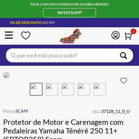
FALE COM UM CONSULTOR AGORA MESMO!
WHATSAPP
5% DE DESCONTO
NO PIX
0
O que você está procurando?
TERMOS MAIS BUSCADOS
CAPACETE LS2
1
º
BOTA
2
º
JAQUETA
3
º
ÓCULOS SOLAR
:
4
º
SCAM
sku
37128_11_0_U
Protetor de Motor e Carenagem com
LUVA
5
º
Pedaleiras Yamaha Ténéré 250 11+
BAU
6
º