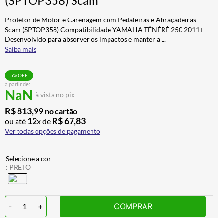
(SPTOP358) Scam
ALPINESTAR
7
º
Protetor de Motor e Carenagem com Pedaleiras e Abraçadeiras
AIROH
8
º
Scam (SPTOP358) Compatibilidade YAMAHA TÉNÉRÉ 250 2011+
Desenvolvido para absorver os impactos e manter a
...
CALÇA
9
º
Saiba mais
BOTAS
10
º
5
% OFF
a partir de:
NaN
à vista no pix
R$
813
,
99
no cartão
12
R$
67
,
83
ou até
x de
Ver todas opções de pagamento
:
PRETO
-
1
+
COMPRAR