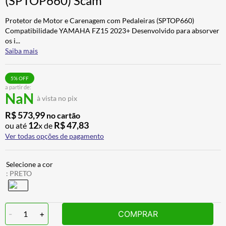
(SPTOP660) Scam
ALPINESTAR
7
º
Protetor de Motor e Carenagem com Pedaleiras (SPTOP660)
AIROH
8
º
Compatibilidade YAMAHA FZ15 2023+ Desenvolvido para absorver
os i
...
CALÇA
9
º
Saiba mais
BOTAS
10
º
5
% OFF
a partir de:
NaN
à vista no pix
R$
573
,
99
no cartão
12
R$
47
,
83
ou até
x de
Ver todas opções de pagamento
:
PRETO
-
1
+
COMPRAR