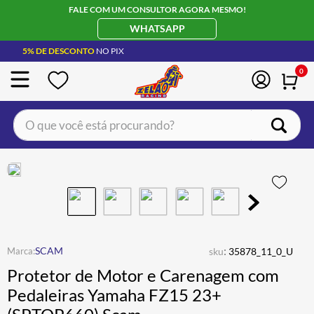
FALE COM UM CONSULTOR AGORA MESMO!
WHATSAPP
5% DE DESCONTO
NO PIX
0
O que você está procurando?
TERMOS MAIS BUSCADOS
CAPACETE LS2
1
º
BOTA
2
º
JAQUETA
3
º
ÓCULOS SOLAR
:
4
º
SCAM
sku
35878_11_0_U
Protetor de Motor e Carenagem com
LUVA
5
º
Pedaleiras Yamaha FZ15 23+
BAU
6
º