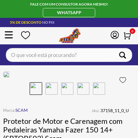
FALE COM UM CONSULTOR AGORA MESMO!
WHATSAPP
5% DE DESCONTO
NO PIX
0
O que você está procurando?
TERMOS MAIS BUSCADOS
CAPACETE LS2
1
º
BOTA
2
º
JAQUETA
3
º
ÓCULOS SOLAR
:
4
º
SCAM
sku
37158_11_0_U
Protetor de Motor e Carenagem com
LUVA
5
º
Pedaleiras Yamaha Fazer 150 14+
BAU
6
º