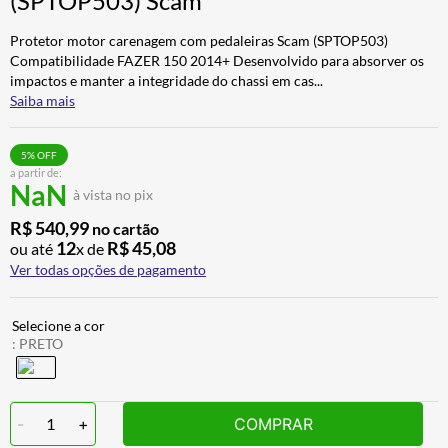
(SPTOP503) Scam
ALPINESTAR
7
º
Protetor motor carenagem com pedaleiras Scam (SPTOP503)
AIROH
8
º
Compatibilidade FAZER 150 2014+ Desenvolvido para absorver os
impactos e manter a integridade do chassi em cas
...
CALÇA
9
º
Saiba mais
BOTAS
10
º
5
% OFF
a partir de:
NaN
à vista no pix
R$
540
,
99
no cartão
12
R$
45
,
08
ou até
x de
Ver todas opções de pagamento
:
PRETO
-
1
+
COMPRAR