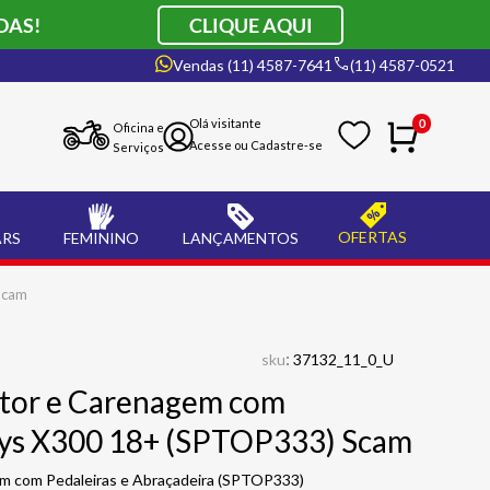
DAS!
CLIQUE AQUI
Vendas (11) 4587-7641
(11) 4587-0521
0
Oficina e
Serviços
OFERTAS
ARS
FEMININO
LANÇAMENTOS
Scam
:
sku
37132_11_0_U
otor e Carenagem com
sys X300 18+ (SPTOP333) Scam
m com Pedaleiras e Abraçadeira (SPTOP333)