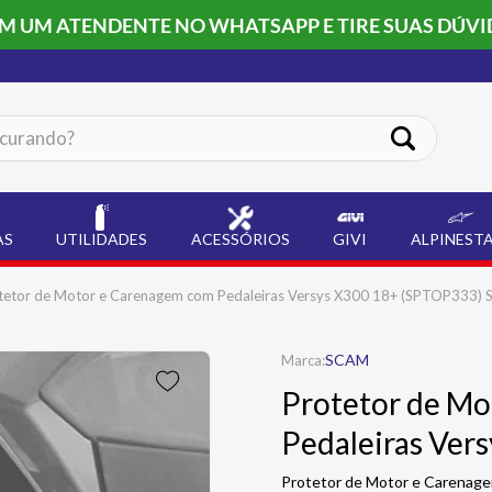
OM UM ATENDENTE NO WHATSAPP E TIRE SUAS DÚVI
ando?
AS
UTILIDADES
ACESSÓRIOS
GIVI
ALPINEST
tetor de Motor e Carenagem com Pedaleiras Versys X300 18+ (SPTOP333) 
SCAM
Protetor de M
Pedaleiras Ver
Protetor de Motor e Carenage