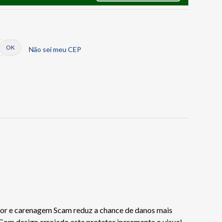
Não sei meu CEP
tor e carenagem Scam reduz a chance de danos mais
Com design arrojado este protetor incrementa o visual