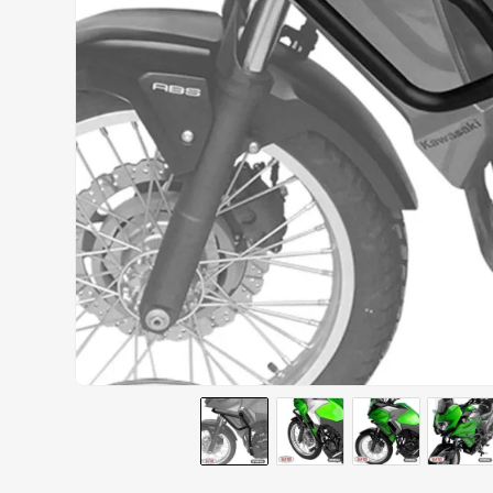
AIROH
9
º
BOTAS
10
º