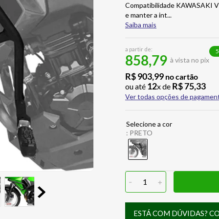
Compatibilidade KAWASAKI VE
e manter a int
...
Saiba mais
a partir de:
5
858,79
à vista no pix
R$
903
,
99
no cartão
12
R$
75
,
33
ou até
x de
Ver todas opções de pagamen
:
PRETO
-
1
+
ESTÁ COM DÚVIDAS? C