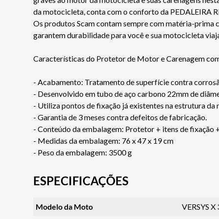
da motocicleta, conta com o conforto da PEDALEIRA RET
Os produtos Scam contam sempre com matéria-prima certi
garantem durabilidade para você e sua motocicleta via
Características do Protetor de Motor e Carenagem co
- Acabamento: Tratamento de superfície contra corro
- Desenvolvido em tubo de aço carbono 22mm de diâme
- Utiliza pontos de fixação já existentes na estrutura da
- Garantia de 3 meses contra defeitos de fabricação.
- Conteúdo da embalagem: Protetor + itens de fixação
- Medidas da embalagem: 76 x 47 x 19 cm
- Peso da embalagem: 3500 g
ESPECIFICAÇÕES
Modelo da Moto
VERSYS X 