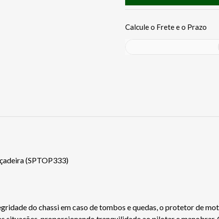
açadeira (SPTOP333)
egridade do chassi em caso de tombos e quedas, o protetor de mo
s situações, proporcionando tranquilidade ao pilotar e manobrar. 