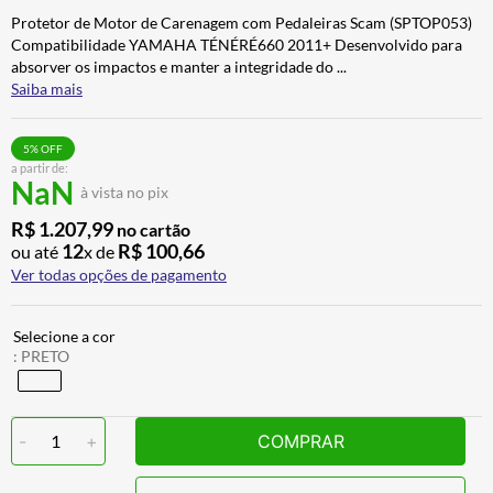
ALPINESTAR
7
º
Protetor de Motor de Carenagem com Pedaleiras Scam (SPTOP053)
Compatibilidade YAMAHA TÉNÉRÉ660 2011+ Desenvolvido para
CALÇA
8
º
absorver os impactos e manter a integridade do
...
Saiba mais
BOTAS
9
º
AIROH
10
º
5
% OFF
a partir de:
NaN
à vista no pix
R$
1
.
207
,
99
no cartão
12
R$
100
,
66
ou até
x de
Ver todas opções de pagamento
:
PRETO
-
1
+
COMPRAR