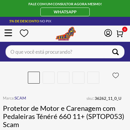
FALE COM UM CONSULTOR AGORA MESMO!
WHATSAPP
5% DE DESCONTO
NO PIX
0
O que você está procurando?
TERMOS MAIS BUSCADOS
CAPACETE LS2
1
º
BOTA
2
º
JAQUETA
3
º
:
SCAM
sku
36262_11_0_U
ÓCULOS SOLAR
4
º
Protetor de Motor e Carenagem com
LUVA
5
º
Pedaleiras Ténéré 660 11+ (SPTOP053)
Scam
BAU
6
º