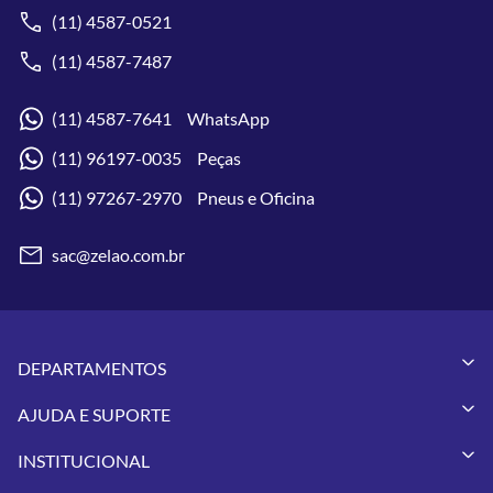
(11) 4587-0521
(11) 4587-7487
(11) 4587-7641 WhatsApp
(11) 96197-0035 Peças
(11) 97267-2970 Pneus e Oficina
sac@zelao.com.br
DEPARTAMENTOS
Capacetes
AJUDA E SUPORTE
Vestuários
Minha Conta
Pneus
INSTITUCIONAL
Meus Pedidos
Peças