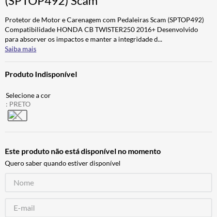
(SPTOP492) Scam
CALÇA
7
º
Protetor de Motor e Carenagem com Pedaleiras Scam (SPTOP492)
ALPINESTAR
8
º
Compatibilidade HONDA CB TWISTER250 2016+ Desenvolvido
para absorver os impactos e manter a integridade d
...
AIROH
9
º
Saiba mais
BOTAS
10
º
Produto Indisponível
:
PRETO
Este produto não está disponível no momento
Quero saber quando estiver disponível