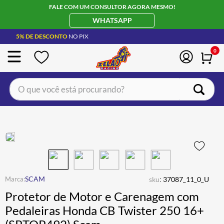
FALE COM UM CONSULTOR AGORA MESMO!
WHATSAPP
5% DE DESCONTO
NO PIX
0
O que você está procurando?
TERMOS MAIS BUSCADOS
CAPACETE LS2
1
º
BOTA
2
º
JAQUETA
3
º
ÓCULOS SOLAR
:
4
º
SCAM
sku
37087_11_0_U
Protetor de Motor e Carenagem com
LUVA
5
º
Pedaleiras Honda CB Twister 250 16+
BAU
6
º