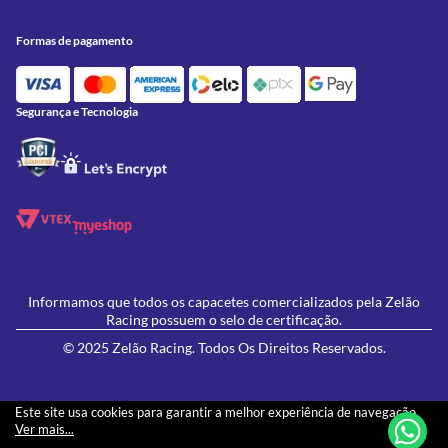
Conheça a Zelão Racing
Trocas e Devoluções
Acessórios
Onde Estamos
Formas de Pagamento
Utilidades
Formas de pagamento
Contato
Política de Frete Grátis
GIVI
Blog
Política de Privacidade
Feminino
Oficina/Serviços
Política de Campanhas e promoções
Lançamentos
Segurança e Tecnologia
Ofertas
Informamos que todos os capacetes comercializados pela Zelão
Racing possuem o selo de certificação.
© 2025 Zelão Racing. Todos Os Direitos Reservados.
Este site usa cookies para garantir a melhor experiência de navegação.
Ver mais...