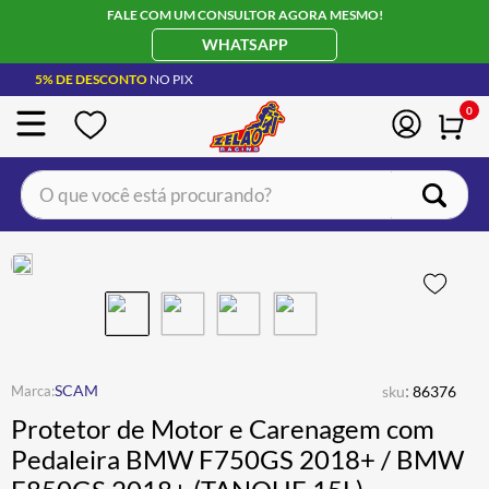
FALE COM UM CONSULTOR AGORA MESMO!
WHATSAPP
5% DE DESCONTO
NO PIX
0
O que você está procurando?
TERMOS MAIS BUSCADOS
CAPACETE LS2
1
º
BOTA
2
º
JAQUETA
3
º
ÓCULOS SOLAR
:
4
º
SCAM
sku
86376
Protetor de Motor e Carenagem com
LUVA
5
º
Pedaleira BMW F750GS 2018+ / BMW
BAU
6
º