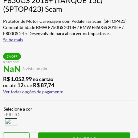
F850GS 2018+ (TANQUE 15L)
CALÇA
7
º
(SPTOP423) Scam
ALPINESTAR
8
º
Protetor de Motor Carenagem com Pedaleiras Scam (SPTOP423)
AIROH
9
º
Compatibilidade BMW F750GS 2018+ / BMW F850GS 2018 + /
F800GS 24 + Desenvolvido para absorver os impactos e
...
BOTAS
10
º
Saiba mais
5
% OFF
a partir de:
NaN
à vista no pix
R$
1
.
052
,
99
no cartão
12
R$
87
,
74
ou até
x de
Ver todas opções de pagamento
:
PRETO