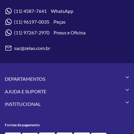
(11) 4587-7641 WhatsApp
(11) 96197-0035 Peças
(11) 97267-2970 Pneus e Oficina
sac@zelao.com.br
DEPARTAMENTOS
Capacetes
AJUDA E SUPORTE
Vestuários
Minha Conta
Pneus
INSTITUCIONAL
Meus Pedidos
Peças
Conheça a Zelão Racing
Trocas e Devoluções
Acessórios
Onde Estamos
Formas de Pagamento
Utilidades
Formas de pagamento
Contato
Política de Frete Grátis
GIVI