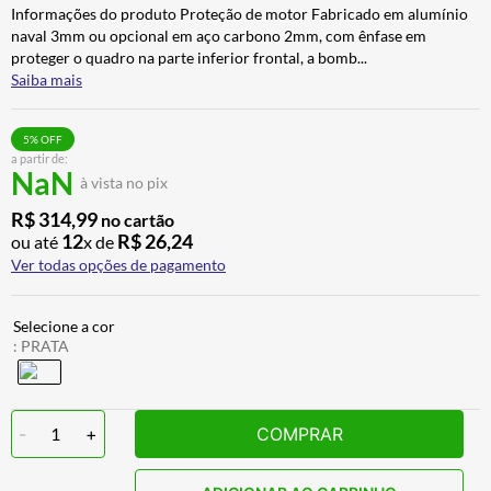
Informações do produto Proteção de motor Fabricado em alumínio
CALÇA
7
º
naval 3mm ou opcional em aço carbono 2mm, com ênfase em
ALPINESTAR
8
º
proteger o quadro na parte inferior frontal, a bomb
...
Saiba mais
AIROH
9
º
BOTAS
10
º
5
% OFF
a partir de:
NaN
à vista no pix
R$
314
,
99
no cartão
12
R$
26
,
24
ou até
x de
Ver todas opções de pagamento
:
PRATA
-
1
+
COMPRAR