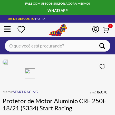
FALE COM UM CONSULTOR AGORA MESMO!
WHATSAPP
5% DE DESCONTO
NO PIX
0
O que você está procurando?
TERMOS MAIS BUSCADOS
CAPACETE LS2
1
º
BOTA
2
º
JAQUETA
3
º
ÓCULOS SOLAR
:
4
º
START RACING
sku
86070
Protetor de Motor Alumínio CRF 250F
LUVA
5
º
18/21 (S334) Start Racing
BAU
6
º