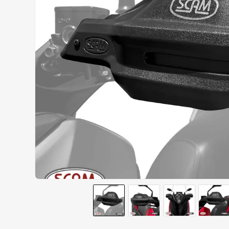
CALÇA
9
º
BOTAS
10
º