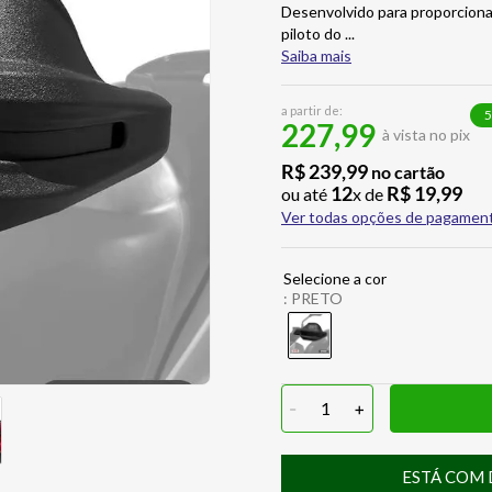
Desenvolvido para proporciona
piloto do
...
Saiba mais
a partir de:
5
227,99
à vista no pix
R$
239
,
99
no cartão
12
R$
19
,
99
ou até
x de
Ver todas opções de pagamen
:
PRETO
-
1
+
ESTÁ COM 