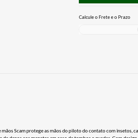
 mãos Scam protege as mãos do piloto do contato com insetos, casc
e de danos aos manetes em caso de tombos e quedas. Com design a