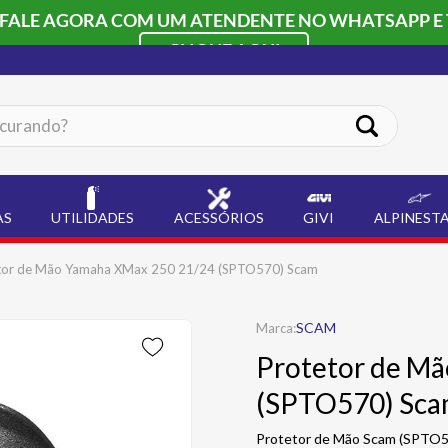
 FALE AGORA COM UM ATENDENTE NO WHATSAPP E 
CLIQUE AQUI
ando?
AS
UTILIDADES
ACESSÓRIOS
GIVI
ALPINEST
tor de Mão Yamaha XMax 250 21/24 (SPTO570) Scam
SCAM
Protetor de M
(SPTO570) Sc
Protetor de Mão Scam (SPTO