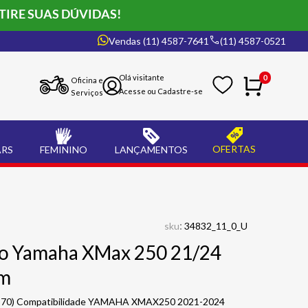
TIRE SUAS DÚVIDAS!
Vendas (11) 4587-7641
(11) 4587-0521
0
Oficina e
Serviços
OFERTAS
ARS
FEMININO
LANÇAMENTOS
:
sku
34832_11_0_U
ão Yamaha XMax 250 21/24
am
570) Compatibilidade YAMAHA XMAX250 2021-2024