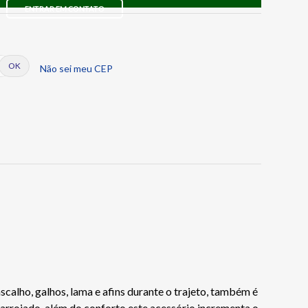
ENTRAR EM CONTATO
Não sei meu CEP
alho, galhos, lama e afins durante o trajeto, também é
rrojado, além do conforto este acessório incrementa o