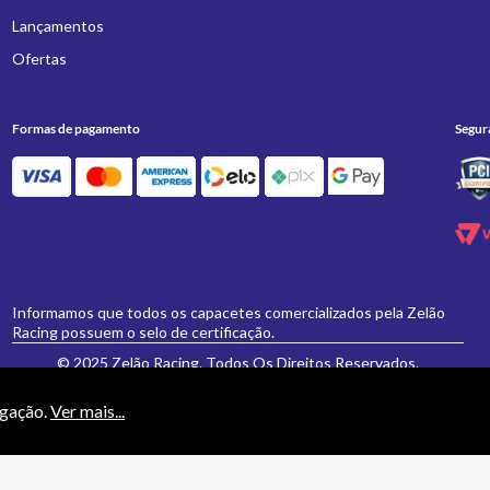
Lançamentos
Ofertas
Formas de pagamento
Segur
Informamos que todos os capacetes comercializados pela Zelão
Racing possuem o selo de certificação.
© 2025 Zelão Racing. Todos Os Direitos Reservados.
egação.
Ver mais...
necessariamente valem para a loja física 'Zelão Racing', e somente são válidos para
vamente formulados e aceitos não se aplicarão eventuais alterações posteriores de pr
ESPORTIVOS E ACESSORIOS PARA MOTOCICLETAS LTDA EPP - CNPJ: 21.766.612/0