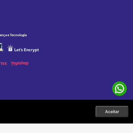
ança e Tecnologia
Aceitar
 as compras efetuadas no ato da sua exibição. Apenas aos pedidos
eço. |
001-60 |
sac@zelao.com.br