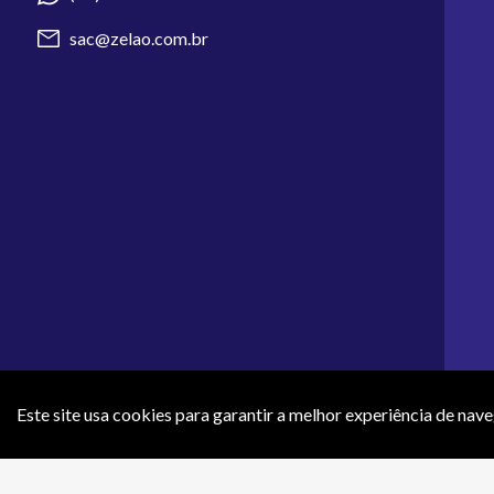
sac@zelao.com.br
Este site usa cookies para garantir a melhor experiência de nav
Os preços e condições de pagamento apresentados neste site não 
efeti
ZR COMERCIO DE ARTIGOS 