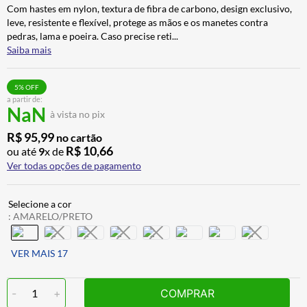
Com hastes em nylon, textura de fibra de carbono, design exclusivo,
ALPINESTAR
7
º
leve, resistente e flexível, protege as mãos e os manetes contra
AIROH
8
º
pedras, lama e poeira. Caso precise reti
...
Saiba mais
CALÇA
9
º
BOTAS
10
º
5
% OFF
a partir de:
NaN
à vista no pix
R$
95
,
99
no cartão
R$
10
,
66
ou até
9
x de
Ver todas opções de pagamento
:
AMARELO/PRETO
VER MAIS 17
-
1
+
COMPRAR