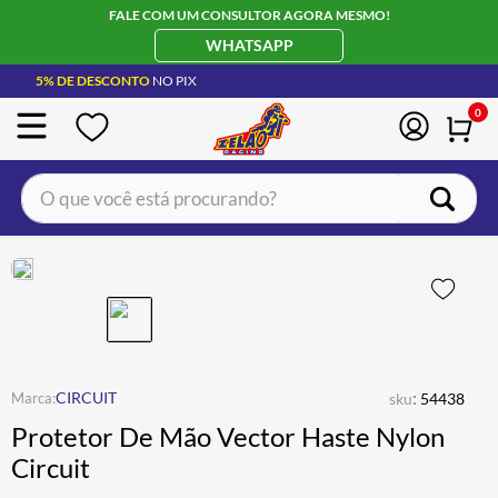
FALE COM UM CONSULTOR AGORA MESMO!
WHATSAPP
5% DE DESCONTO
NO PIX
0
O que você está procurando?
TERMOS MAIS BUSCADOS
CAPACETE LS2
1
º
BOTA
2
º
JAQUETA
3
º
ÓCULOS SOLAR
:
4
º
CIRCUIT
sku
54438
Protetor De Mão Vector Haste Nylon
LUVA
5
º
Circuit
BAU
6
º