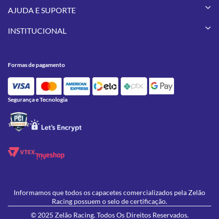
Capacetes
AJUDA E SUPORTE
Vestuários
Minha Conta
Pneus
INSTITUCIONAL
Meus Pedidos
Peças
Conheça a Zelão Racing
Trocas e Devoluções
Acessórios
Onde Estamos
Formas de Pagamento
Utilidades
Formas de pagamento
Contato
Política de Frete Grátis
GIVI
Blog
Política de Privacidade
Feminino
Oficina/Serviços
Política de Campanhas e promoções
Lançamentos
Segurança e Tecnologia
Ofertas
Informamos que todos os capacetes comercializados pela Zelão
Racing possuem o selo de certificação.
© 2025 Zelão Racing. Todos Os Direitos Reservados.