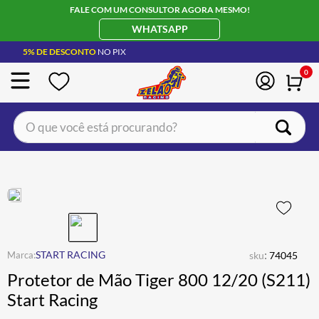
FALE COM UM CONSULTOR AGORA MESMO!
WHATSAPP
5% DE DESCONTO
NO PIX
0
O que você está procurando?
TERMOS MAIS BUSCADOS
CAPACETE LS2
1
º
BOTA
2
º
JAQUETA
3
º
ÓCULOS SOLAR
:
4
º
START RACING
sku
74045
Protetor de Mão Tiger 800 12/20 (S211)
LUVA
5
º
Start Racing
ALPINESTAR
6
º