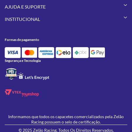
Capacetes
AJUDA E SUPORTE
Vestuários
Minha Conta
Pneus
INSTITUCIONAL
Meus Pedidos
Peças
Conheça a Zelão Racing
Trocas e Devoluções
Acessórios
Onde Estamos
Formas de Pagamento
Utilidades
Formas de pagamento
Contato
Política de Frete Grátis
GIVI
Blog
Política de Privacidade
Feminino
Oficina/Serviços
Política de Campanhas e promoções
Lançamentos
Segurança e Tecnologia
Ofertas
Informamos que todos os capacetes comercializados pela Zelão
Racing possuem o selo de certificação.
© 2025 Zelão Racing. Todos Os Direitos Reservados.