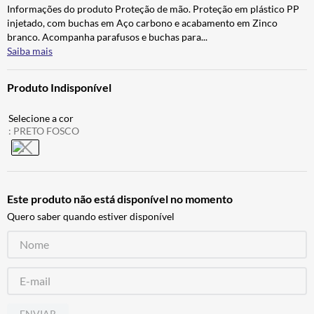
Informações do produto Proteção de mão. Proteção em plástico PP
BAU
7
º
injetado, com buchas em Aço carbono e acabamento em Zinco
CALÇA
8
º
branco. Acompanha parafusos e buchas para
...
Saiba mais
AIROH
9
º
BOTAS
10
º
Produto Indisponível
:
PRETO FOSCO
Este produto não está disponível no momento
Quero saber quando estiver disponível
ENVIAR