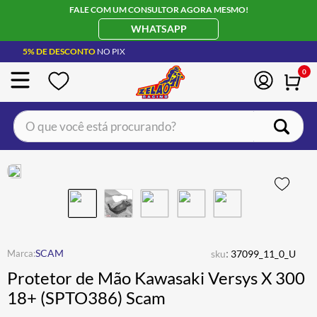
FALE COM UM CONSULTOR AGORA MESMO!
WHATSAPP
5% DE DESCONTO
NO PIX
0
O que você está procurando?
TERMOS MAIS BUSCADOS
CAPACETE LS2
1
º
BOTA
2
º
JAQUETA
3
º
ÓCULOS SOLAR
:
4
º
SCAM
sku
37099_11_0_U
Protetor de Mão Kawasaki Versys X 300
LUVA
5
º
18+ (SPTO386) Scam
BAU
6
º