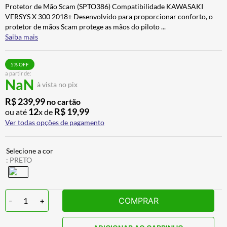
Protetor de Mão Scam (SPTO386) Compatibilidade KAWASAKI
ALPINESTAR
7
º
VERSYS X 300 2018+ Desenvolvido para proporcionar conforto, o
AIROH
8
º
protetor de mãos Scam protege as mãos do piloto
...
Saiba mais
CALÇA
9
º
BOTAS
10
º
5
% OFF
a partir de:
NaN
à vista no pix
R$
239
,
99
no cartão
12
R$
19
,
99
ou até
x de
Ver todas opções de pagamento
:
PRETO
-
1
+
COMPRAR