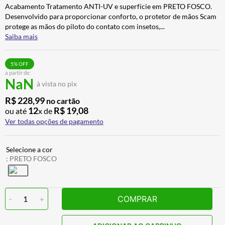
Acabamento Tratamento ANTI-UV e superfície em PRETO FOSCO.
BAU
7
º
Desenvolvido para proporcionar conforto, o protetor de mãos Scam
CALÇA
8
º
protege as mãos do piloto do contato com insetos,
...
Saiba mais
AIROH
9
º
BOTAS
10
º
5
% OFF
a partir de:
NaN
à vista no pix
R$
228
,
99
no cartão
12
R$
19
,
08
ou até
x de
Ver todas opções de pagamento
:
PRETO FOSCO
-
1
+
COMPRAR