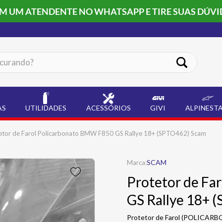
OM UM ATENDENTE NO WHATSAPP E TIRE SUAS DÚVI
ando?
AS
UTILIDADES
ACESSÓRIOS
GIVI
ALPINEST
etor de Farol Policarbonato BMW F850 GS Rallye 18+ (SPTO462) Scam
SCAM
Protetor de Fa
GS Rallye 18+ 
Protetor de Farol (POLICAR