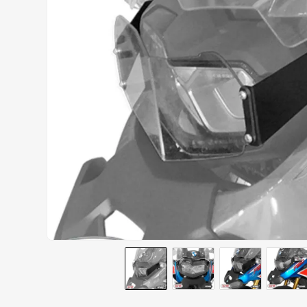
AIROH
9
º
BOTAS
10
º