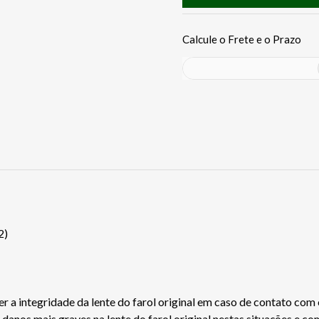
2)
 integridade da lente do farol original em caso de contato com ca
de danos mais graves na lente do farol original nestas situaçõe