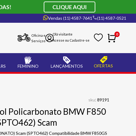
DAS!
CLIQUE AQUI
Vendas (11) 4587-7641
(11) 4587-0521
0
Oficina e
Serviços
OFERTAS
ARS
FEMININO
LANÇAMENTOS
:
sku
89191
rol Policarbonato BMW F850
(SPTO462) Scam
BONATO) Scam (SPTO462) Compatibilidade BMW F850GS