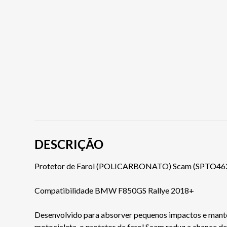
DESCRIÇÃO
Protetor de Farol (POLICARBONATO) Scam (SPTO46
Compatibilidade BMW F850GS Rallye 2018+
Desenvolvido para absorver pequenos impactos e manter a
motocicleta, o protetor de farol Scam reduz a chance 