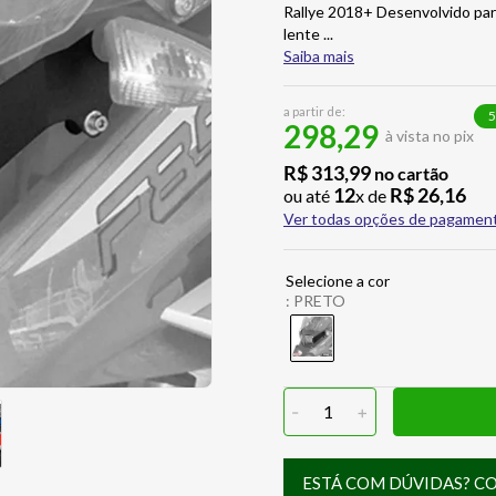
Rallye 2018+ Desenvolvido par
lente
...
Saiba mais
a partir de:
5
298,29
à vista no pix
R$
313
,
99
no cartão
12
R$
26
,
16
ou até
x de
Ver todas opções de pagamen
:
PRETO
-
1
+
ESTÁ COM DÚVIDAS? C