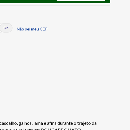
Não sei meu CEP
scalho, galhos, lama e afins durante o trajeto da
s e como sua nova lente em POLICARBONATO