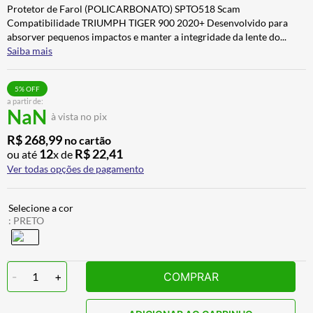
Protetor de Farol (POLICARBONATO) SPTO518 Scam
CALÇA
7
º
Compatibilidade TRIUMPH TIGER 900 2020+ Desenvolvido para
ALPINESTAR
8
º
absorver pequenos impactos e manter a integridade da lente do
...
Saiba mais
AIROH
9
º
BOTAS
10
º
5
% OFF
a partir de:
NaN
à vista no pix
R$
268
,
99
no cartão
12
R$
22
,
41
ou até
x de
Ver todas opções de pagamento
:
PRETO
-
1
+
COMPRAR