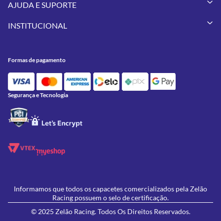
AJUDA E SUPORTE
Vestuários
Minha Conta
Pneus
INSTITUCIONAL
Meus Pedidos
Peças
Conheça a Zelão Racing
Trocas e Devoluções
Acessórios
Onde Estamos
Formas de Pagamento
Utilidades
Formas de pagamento
Contato
Política de Frete Grátis
GIVI
Blog
Política de Privacidade
Feminino
Oficina/Serviços
Política de Campanhas e promoções
Lançamentos
Segurança e Tecnologia
Ofertas
Informamos que todos os capacetes comercializados pela Zelão
Racing possuem o selo de certificação.
© 2025 Zelão Racing. Todos Os Direitos Reservados.