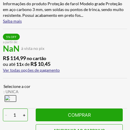
Informações do produto Proteção de farol Modelo grade Proteção
BAU
7
º
em aço carbono 3 mm, sem soldas ou pontos de trinca, sendo muito
CALÇA
8
º
resistente. Possui acabamento em preto fos
...
Saiba mais
AIROH
9
º
BOTAS
10
º
5
% OFF
a partir de:
NaN
à vista no pix
R$
114
,
99
no cartão
R$
10
,
45
ou até
11
x de
Ver todas opções de pagamento
:
UNICA
-
1
+
COMPRAR