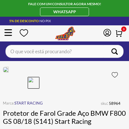
FALE COM UM CONSULTOR AGORA MESMO!
WHATSAPP
5% DE DESCONTO
NO PIX
0
O que você está procurando?
TERMOS MAIS BUSCADOS
CAPACETE LS2
1
º
BOTA
2
º
JAQUETA
3
º
ÓCULOS SOLAR
:
4
º
START RACING
sku
58964
Protetor de Farol Grade Aço BMW F800
LUVA
5
º
GS 08/18 (S141) Start Racing
ALPINESTAR
6
º