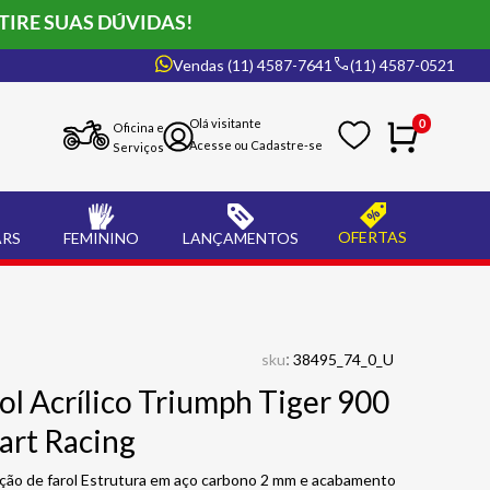
TIRE SUAS DÚVIDAS!
Vendas (11) 4587-7641
(11) 4587-0521
0
Oficina e
Serviços
OFERTAS
ARS
FEMININO
LANÇAMENTOS
:
sku
38495_74_0_U
ol Acrílico Triumph Tiger 900
art Racing
ção de farol Estrutura em aço carbono 2 mm e acabamento