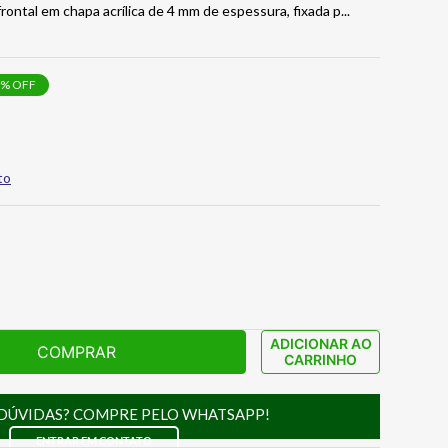
frontal em chapa acrílica de 4 mm de espessura, fixada p
...
% OFF
to
ADICIONAR AO
COMPRAR
CARRINHO
DÚVIDAS? COMPRE PELO WHATSAPP!
ENTRAR EM CONTATO