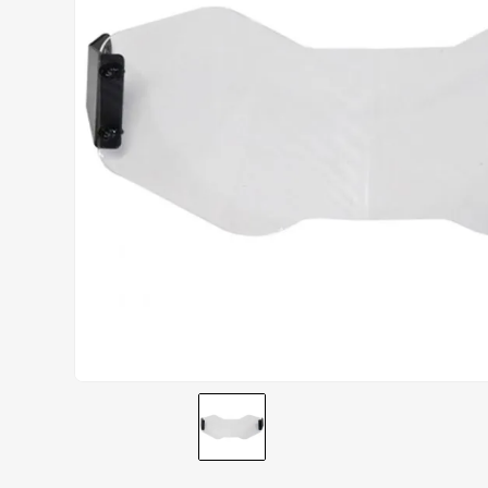
AIROH
9
º
BOTAS
10
º