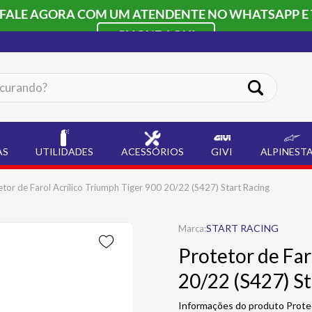
 FALE AGORA COM UM ATENDENTE NO WHATSAPP E 
CLIQUE AQUI
ando?
AS
UTILIDADES
ACESSÓRIOS
GIVI
ALPINEST
etor de Farol Acrílico Triumph Tiger 900 20/22 (S427) Start Racing
START RACING
Protetor de Far
20/22 (S427) St
Informações do produto Prote