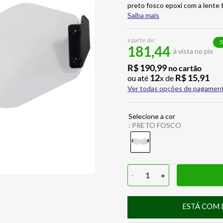
preto fosco epoxi com a lente 
Saiba mais
a partir de:
5
181,44
à vista no pix
R$
190
,
99
no cartão
12
R$
15
,
91
ou até
x de
Ver todas opções de pagamen
:
PRETO FOSCO
-
1
+
ESTÁ COM 