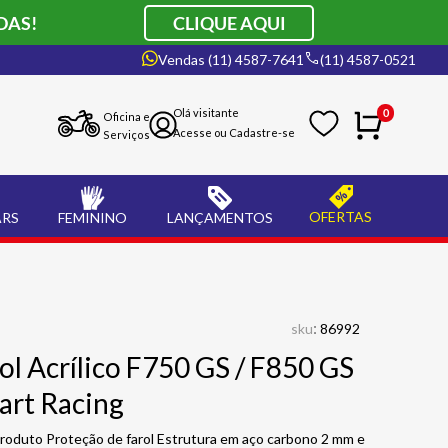
DAS!
CLIQUE AQUI
Vendas (11) 4587-7641
(11) 4587-0521
0
Oficina e
Serviços
OFERTAS
ARS
FEMININO
LANÇAMENTOS
:
sku
86992
ol Acrílico F750 GS / F850 GS
art Racing
roduto Proteção de farol Estrutura em aço carbono 2 mm e