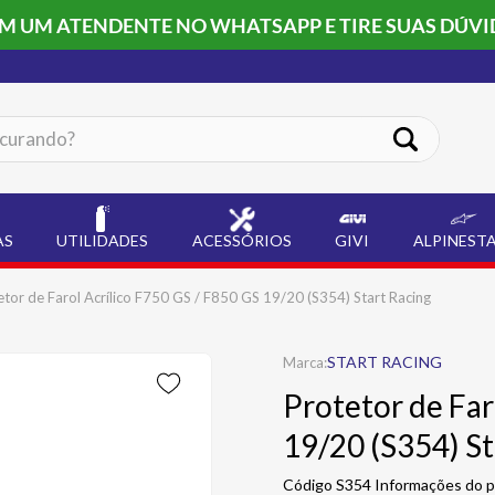
OM UM ATENDENTE NO WHATSAPP E TIRE SUAS DÚVI
ando?
AS
UTILIDADES
ACESSÓRIOS
GIVI
ALPINEST
etor de Farol Acrílico F750 GS / F850 GS 19/20 (S354) Start Racing
START RACING
Protetor de Far
19/20 (S354) St
Código S354 Informações do p