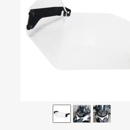
AIROH
9
º
BOTAS
10
º