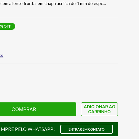
com a lente frontal em chapa acrílica de 4 mm de espe
...
% OFF
to
ADICIONAR AO
COMPRAR
CARRINHO
OMPRE PELO WHATSAPP!
ENTRAR EM CONTATO