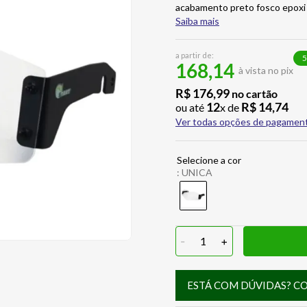
acabamento preto fosco epoxi 
Saiba mais
a partir de:
5
168,14
à vista no pix
R$
176
,
99
no cartão
12
R$
14
,
74
ou até
x de
Ver todas opções de pagamen
:
UNICA
-
1
+
ESTÁ COM DÚVIDAS? C