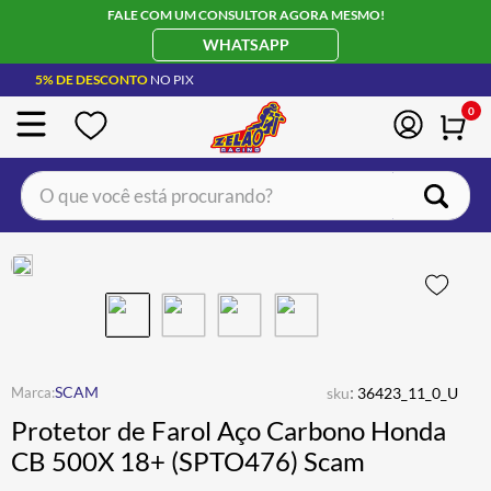
FALE COM UM CONSULTOR AGORA MESMO!
WHATSAPP
5% DE DESCONTO
NO PIX
0
O que você está procurando?
TERMOS MAIS BUSCADOS
CAPACETE LS2
1
º
BOTA
2
º
JAQUETA
3
º
ÓCULOS SOLAR
:
4
º
SCAM
sku
36423_11_0_U
Protetor de Farol Aço Carbono Honda
LUVA
5
º
CB 500X 18+ (SPTO476) Scam
BAU
6
º