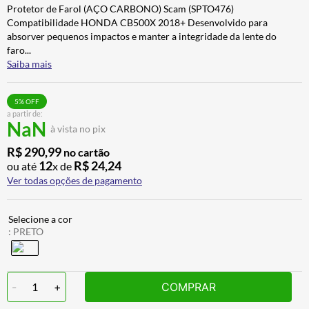
Protetor de Farol (AÇO CARBONO) Scam (SPTO476)
ALPINESTAR
7
º
Compatibilidade HONDA CB500X 2018+ Desenvolvido para
AIROH
8
º
absorver pequenos impactos e manter a integridade da lente do
faro
...
CALÇA
9
º
Saiba mais
BOTAS
10
º
5
% OFF
a partir de:
NaN
à vista no pix
R$
290
,
99
no cartão
12
R$
24
,
24
ou até
x de
Ver todas opções de pagamento
:
PRETO
-
1
+
COMPRAR